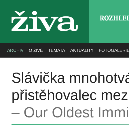
ROZHLE
živa
ARCHIV
O ŽIVĚ
TÉMATA
AKTUALITY
FOTOGALERI
Slávička mnohotvá
přistěhovalec mezi
– Our Oldest Imm