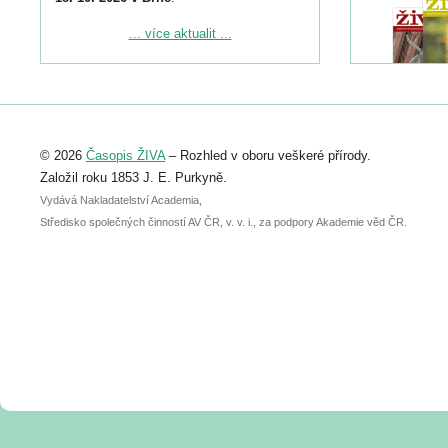
Podrobnější informace ke konferenci
... více aktualit ...
naleznete zde:
https://www.birdlife.cz/konference-2026/
Registrovat se můžete do 6. září.
Upozorňujeme, že termín pro odeslání
© 2026
Časopis ŽIVA
– Rozhled v oboru veškeré přírody.
abstraktu přihlášené přednášky nebo
posteru je už 30. června.
Založil roku 1853 J. E. Purkyně.
Vydává Nakladatelství Academia,
Středisko společných činností AV ČR, v. v. i., za podpory Akademie věd ČR.