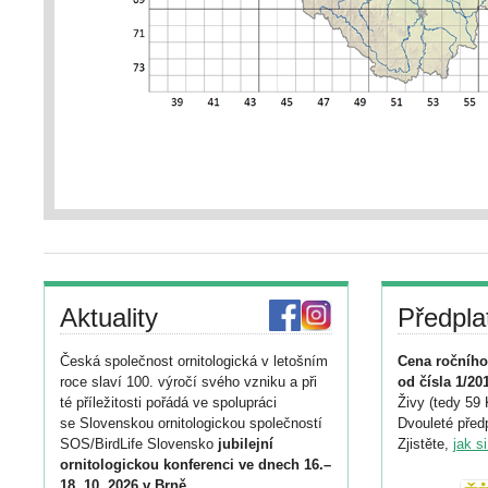
Aktuality
Předpla
Česká společnost ornitologická v letošním
Cena ročního
roce slaví 100. výročí svého vzniku a při
od čísla 1/20
té příležitosti pořádá ve spolupráci
Živy (tedy 59 
se Slovenskou ornitologickou společností
Dvouleté předp
SOS/BirdLife Slovensko
jubilejní
Zjistěte,
jak s
ornitologickou konferenci ve dnech 16.–
18. 10. 2026 v Brně
.