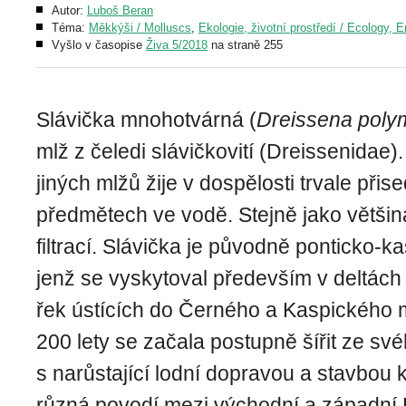
Autor:
Luboš Beran
Téma:
Měkkýši / Molluscs
,
Ekologie, životní prostředí / Ecology, 
Vyšlo v časopise
Živa 5/2018
na straně 255
Slávička mnohotvárná (
Dreissena poly
mlž z čeledi slávičkovití (Dreissenidae)
jiných mlžů žije v dospělosti trvale přis
předmětech ve vodě. Stejně jako většina
filtrací. Slávička je původně ponticko-
jenž se vyskytoval především v deltách
řek ústících do Černého a Kaspického 
200 lety se začala postupně šířit ze sv
s narůstající lodní dopravou a stavbou 
různá povodí mezi východní a západní