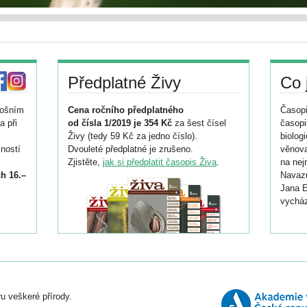
Předplatné Živy
Co 
tošním
Cena ročního předplatného
Časopi
a při
od čísla 1/2019 je 354 Kč
za šest čísel
časopi
Živy (tedy 59 Kč za jedno číslo).
biolog
ností
Dvouleté předplatné je zrušeno.
věnova
Zjistěte,
jak si předplatit časopis Živa
.
na nej
h 16.–
Navazu
Jana E
vycház
i
026/
ní
u veškeré přírody.
o