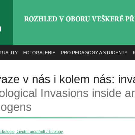
ROZHLED V OBORU VEŠ
TUALITY
FOTOGALERIE
PRO PEDAGOGY A STUDENTY
vaze v nás i kolem nás: inv
ological Invasions inside 
hogens
Ekologie, životní prostředí / Ecology,