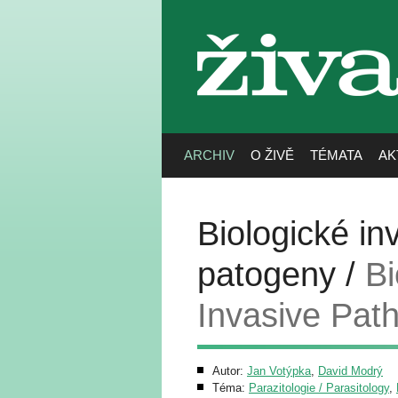
živa
ARCHIV
O ŽIVĚ
TÉMATA
AK
Biologické in
patogeny /
Bi
Invasive Pat
Autor:
Jan Votýpka
,
David Modrý
Téma:
Parazitologie / Parasitology
,