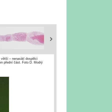
 větší – nenasátí dospělci
jen přední část. Foto D. Modrý