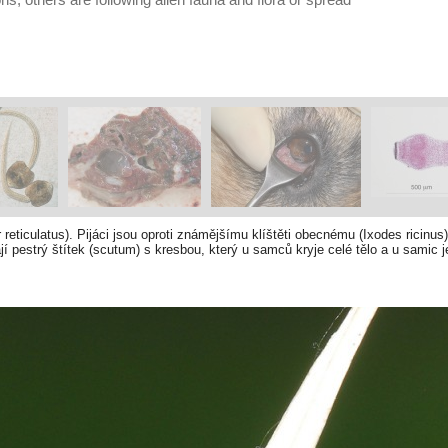
eticulatus). Pijáci jsou oproti známějšímu klíštěti obecnému (Ixodes ricinus)
í pestrý štítek (scutum) s kresbou, který u samců kryje celé tělo a u samic 