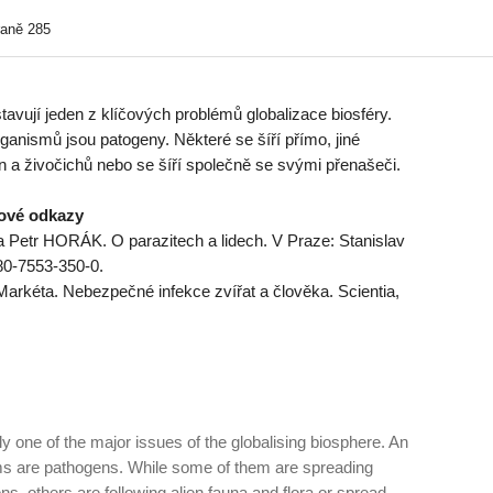
raně 285
avují jeden z klíčových problémů globalizace biosféry.
nismů jsou patogeny. Některé se šíří přímo, jiné
n a živočichů nebo se šíří společně se svými přenašeči.
tové odkazy
tr HORÁK. O parazitech a lidech. V Praze: Stanislav
80-7553-350-0.
éta. Nebezpečné infekce zvířat a člověka. Scientia,
y one of the major issues of the globalising biosphere. An
sms are pathogens. While some of them are spreading
ns, others are following alien fauna and flora or spread