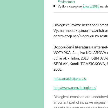
Environment
Vyšlo v časopise
Živa 5/2018
na st
Biologické invaze bezesporu předst
Významnou skupinou invazních orga
doprovázejí nepůvodní druhy rostli
Doporučená literatura a interne
VOTÝPKA, Jan, Iva KOLÁŘOVÁ a Pe
Juhaňák - Triton, 2018. ISBN 978-
SEDLÁK, Kamil; TOMŠÍČKOVÁ, Mark
2006.
https://najdipijaka.cz/
http://www.parazitologie.cz/
Biological invasions are undoubtedl
important part of invasive organi
directly into new geographic locatio