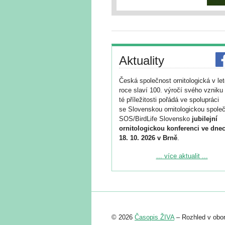
Aktuality
Česká společnost ornitologická v le
roce slaví 100. výročí svého vzniku 
té příležitosti pořádá ve spolupráci
se Slovenskou ornitologickou společ
SOS/BirdLife Slovensko
jubilejní
ornitologickou konferenci ve dnec
18. 10. 2026 v Brně
.
Podrobnější informace ke konferenc
... více aktualit ...
naleznete zde:
https://www.birdlife.cz/konference-2
Registrovat se můžete do 6. září.
Upozorňujeme, že termín pro odeslá
© 2026
Časopis ŽIVA
– Rozhled v obor
abstraktu přihlášené přednášky neb