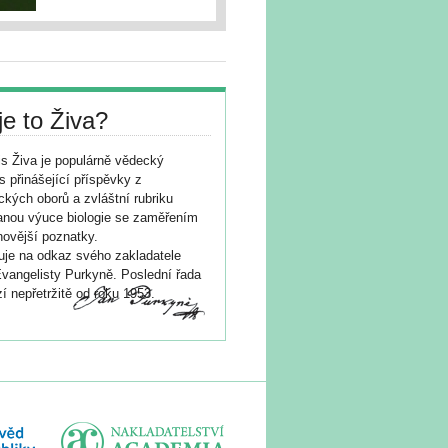
je to Živa?
s Živa je populárně vědecký
s přinášející příspěvky z
ických oborů a zvláštní rubriku
nou výuce biologie se zaměřením
novější poznatky.
je na odkaz svého zakladatele
vangelisty Purkyně. Poslední řada
í nepřetržitě od roku 1953.