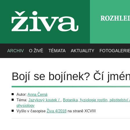
ROZHLE
živa
ARCHIV
O ŽIVĚ
TÉMATA
AKTUALITY
FOTOGALERI
Bojí se bojínek? Čí jmén
Autor:
Anna Černá
Téma:
Jazykový koutek /
,
Botanika, fyziologie rostlin, pěstitelství
physiology
Vyšlo v časopise
Živa 4/2018
na straně XCVIII