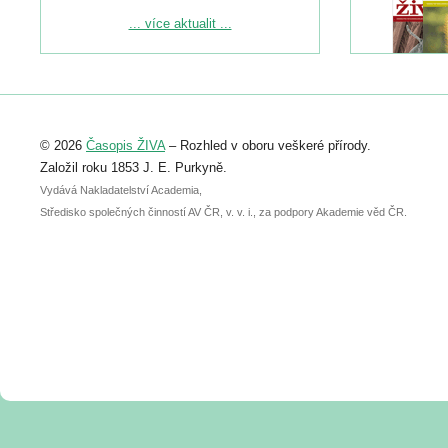
Podrobnější informace ke konferenci
... více aktualit ...
naleznete zde:
https://www.birdlife.cz/konference-2026/
Registrovat se můžete do 6. září.
Upozorňujeme, že termín pro odeslání
© 2026
Časopis ŽIVA
– Rozhled v oboru veškeré přírody.
abstraktu přihlášené přednášky nebo
posteru je už 30. června.
Založil roku 1853 J. E. Purkyně.
Vydává Nakladatelství Academia,
Středisko společných činností AV ČR, v. v. i., za podpory Akademie věd ČR.