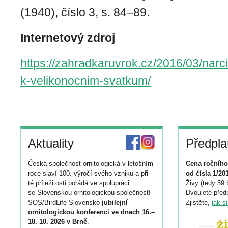
(1940), číslo 3, s. 84–89.
Internetový zdroj
https://zahradkaruvrok.cz/2016/03/narci
k-velikonocnim-svatkum/
Aktuality
Předpla
Česká společnost ornitologická v letošním
Cena ročního
roce slaví 100. výročí svého vzniku a při
od čísla 1/20
té příležitosti pořádá ve spolupráci
Živy (tedy 59 
se Slovenskou ornitologickou společností
Dvouleté předp
SOS/BirdLife Slovensko
jubilejní
Zjistěte,
jak s
ornitologickou konferenci ve dnech 16.–
18. 10. 2026 v Brně
.