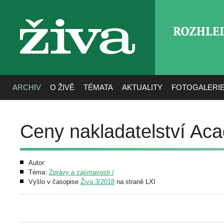
ROZHLE
živa
ARCHIV
O ŽIVĚ
TÉMATA
AKTUALITY
FOTOGALERI
Ceny nakladatelství Aca
Autor:
Téma:
Zprávy a zajímavosti /
Vyšlo v časopise
Živa 3/2018
na straně LXI