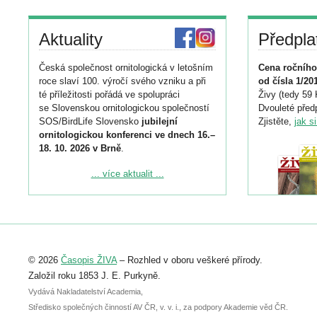
Aktuality
Předpla
Česká společnost ornitologická v letošním
Cena ročního
roce slaví 100. výročí svého vzniku a při
od čísla 1/20
té příležitosti pořádá ve spolupráci
Živy (tedy 59 
se Slovenskou ornitologickou společností
Dvouleté předp
SOS/BirdLife Slovensko
jubilejní
Zjistěte,
jak s
ornitologickou konferenci ve dnech 16.–
18. 10. 2026 v Brně
.
Podrobnější informace ke konferenci
... více aktualit ...
naleznete zde:
https://www.birdlife.cz/konference-2026/
Registrovat se můžete do 6. září.
Upozorňujeme, že termín pro odeslání
© 2026
Časopis ŽIVA
– Rozhled v oboru veškeré přírody.
abstraktu přihlášené přednášky nebo
posteru je už 30. června.
Založil roku 1853 J. E. Purkyně.
Vydává Nakladatelství Academia,
Středisko společných činností AV ČR, v. v. i., za podpory Akademie věd ČR.