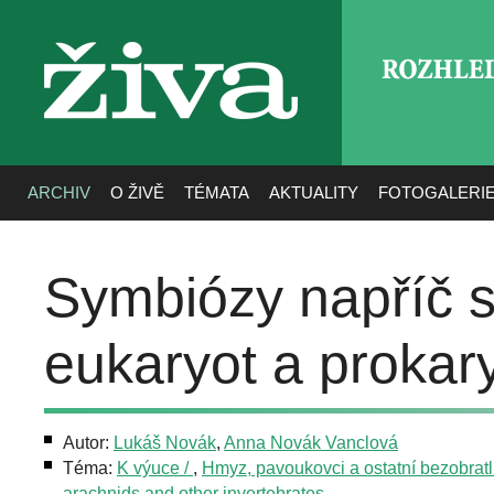
ROZHLE
živa
ARCHIV
O ŽIVĚ
TÉMATA
AKTUALITY
FOTOGALERI
Symbiózy napříč s
eukaryot a prokary
Autor:
Lukáš Novák
,
Anna Novák Vanclová
Téma:
K výuce /
,
Hmyz, pavoukovci a ostatní bezobratlí 
arachnids and other invertebrates