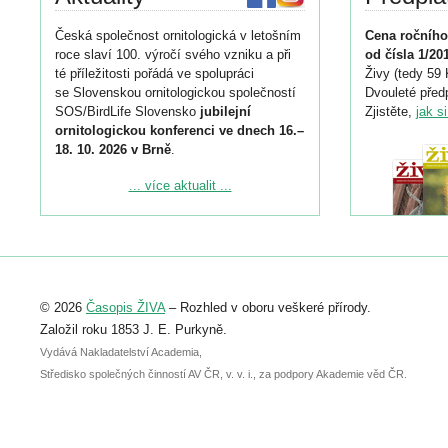
Česká společnost ornitologická v letošním
Cena ročního
roce slaví 100. výročí svého vzniku a při
od čísla 1/20
té příležitosti pořádá ve spolupráci
Živy (tedy 59 
se Slovenskou ornitologickou společností
Dvouleté předp
SOS/BirdLife Slovensko
jubilejní
Zjistěte,
jak s
ornitologickou konferenci ve dnech 16.–
18. 10. 2026 v Brně
.
Podrobnější informace ke konferenci
... více aktualit ...
naleznete zde:
https://www.birdlife.cz/konference-2026/
Registrovat se můžete do 6. září.
Upozorňujeme, že termín pro odeslání
© 2026
Časopis ŽIVA
– Rozhled v oboru veškeré přírody.
abstraktu přihlášené přednášky nebo
posteru je už 30. června.
Založil roku 1853 J. E. Purkyně.
Vydává Nakladatelství Academia,
Středisko společných činností AV ČR, v. v. i., za podpory Akademie věd ČR.