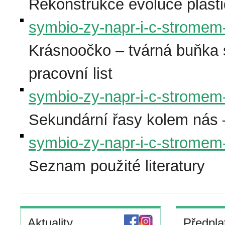
Rekonstrukce evoluce plastid
symbio-zy-napr-i-c-stromem-z
Krásnoočko – tvárná buňk
pracovní list
symbio-zy-napr-i-c-stromem-z
Sekundární řasy kolem nás 
symbio-zy-napr-i-c-stromem-z
Seznam použité literatury
Aktuality
Předpla