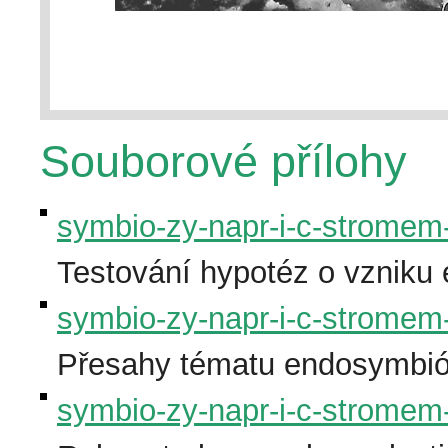
Souborové přílohy
symbio-zy-napr-i-c-stromem-z
Testování hypotéz o vzniku 
symbio-zy-napr-i-c-stromem-z
Přesahy tématu endosymbióz
symbio-zy-napr-i-c-stromem-z