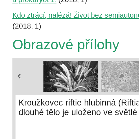
Kdo ztrácí, nalézá! Život bez semiauto
(2018, 1)
Obrazové přílohy
Kroužkovec riftie hlubinná (Rifti
dlouhé tělo je uloženo ve světl
červeným „prachovkovitým“ kon
(trofozomu) najdeme chemoautot