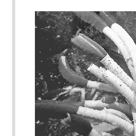
dodávající riftii živiny. Foto: 
Administration, Okeanos Explor
https://commons.wikimedia.org/w
podmínkami využití.