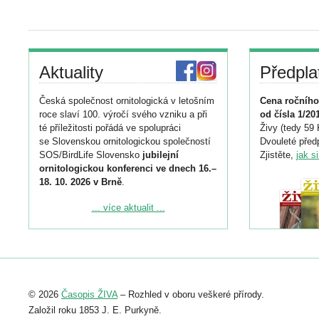
Aktuality
Předpla
Česká společnost ornitologická v letošním
Cena ročního
roce slaví 100. výročí svého vzniku a při
od čísla 1/20
té příležitosti pořádá ve spolupráci
Živy (tedy 59 
se Slovenskou ornitologickou společností
Dvouleté předp
SOS/BirdLife Slovensko
jubilejní
Zjistěte,
jak s
ornitologickou konferenci ve dnech 16.–
18. 10. 2026 v Brně
.
Podrobnější informace ke konferenci
... více aktualit ...
naleznete zde:
https://www.birdlife.cz/konference-2026/
Registrovat se můžete do 6. září.
Upozorňujeme, že termín pro odeslání
© 2026
Časopis ŽIVA
– Rozhled v oboru veškeré přírody.
abstraktu přihlášené přednášky nebo
posteru je už 30. června.
Založil roku 1853 J. E. Purkyně.