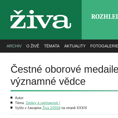
ROZHLE
živa
ARCHIV
O ŽIVĚ
TÉMATA
AKTUALITY
FOTOGALERI
Čestné oborové medaile
významné vědce
Autor:
Téma:
Zprávy a zajímavosti /
Vyšlo v časopise
Živa 2/2018
na straně XXXIX