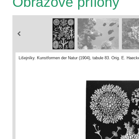
Obrazové přílohy
Lišejníky. Kunstformen der Natur (1904), tabule 83. Orig. E. Hae