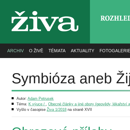
ROZHLE
živa
ARCHIV
O ŽIVĚ
TÉMATA
AKTUALITY
FOTOGALERI
Symbióza aneb Ži
Autor:
Adam Petrusek
Téma:
K výuce /
,
Obecné články a jiné obory (geovědy, lékařství aj
Vyšlo v časopise
Živa 1/2018
na straně XVII