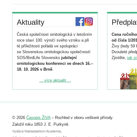
Aktuality
Předpla
Česká společnost ornitologická v letošním
Cena ročního
roce slaví 100. výročí svého vzniku a při
od čísla 1/20
té příležitosti pořádá ve spolupráci
Živy (tedy 59 
se Slovenskou ornitologickou společností
Dvouleté předp
SOS/BirdLife Slovensko
jubilejní
Zjistěte,
jak s
ornitologickou konferenci ve dnech 16.–
18. 10. 2026 v Brně
.
Podrobnější informace ke konferenci
... více aktualit ...
naleznete zde:
https://www.birdlife.cz/konference-2026/
Registrovat se můžete do 6. září.
Upozorňujeme, že termín pro odeslání
© 2026
Časopis ŽIVA
– Rozhled v oboru veškeré přírody.
abstraktu přihlášené přednášky nebo
posteru je už 30. června.
Založil roku 1853 J. E. Purkyně.
Vydává Nakladatelství Academia,