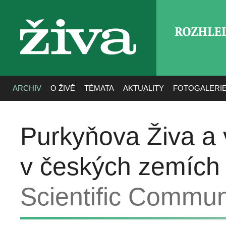
ROZHLE
živa
ARCHIV
O ŽIVĚ
TÉMATA
AKTUALITY
FOTOGALERI
Purkyňova Živa a
v českých zemích
Scientific Commun