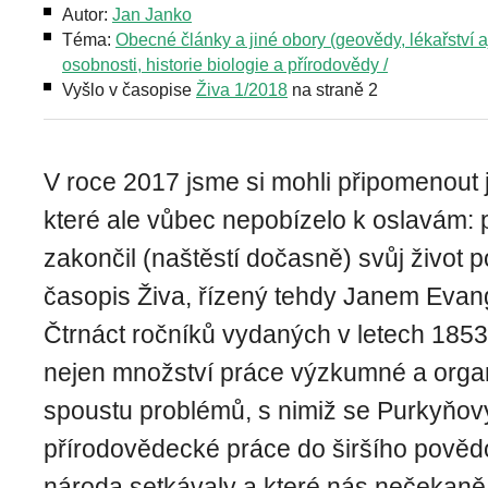
Autor:
Jan Janko
Téma:
Obecné články a jiné obory (geovědy, lékařství aj
osobnosti, historie biologie a přírodovědy /
Vyšlo v časopise
Živa 1/2018
na straně 2
V roce 2017 jsme si mohli připomenout j
které ale vůbec nepobízelo k oslavám: 
zakončil (naštěstí dočasně) svůj život
časopis Živa, řízený tehdy Janem Evan
Čtrnáct ročníků vydaných v letech 185
nejen množství práce výzkumné a organ
spoustu problémů, s nimiž se Purkyňov
přírodovědecké práce do širšího pově
národa setkávaly a které nás nečekaně