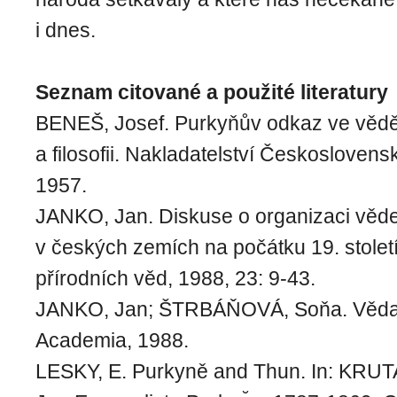
i dnes.
Seznam citované a použité literatury
BENEŠ, Josef. Purkyňův odkaz ve věd
a filosofii. Nakladatelství Českosloven
1957.
JANKO, Jan. Diskuse o organizaci věd
v českých zemích na počátku 19. století
přírodních věd, 1988, 23: 9-43.
JANKO, Jan; ŠTRBÁŇOVÁ, Soňa. Věda
Academia, 1988.
LESKY, E. Purkyně and Thun. In: KRUTA,