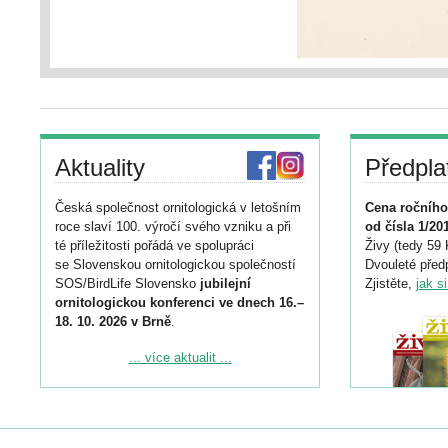
Aktuality
Předpla
Česká společnost ornitologická v letošním
Cena ročního
roce slaví 100. výročí svého vzniku a při
od čísla 1/20
té příležitosti pořádá ve spolupráci
Živy (tedy 59 
se Slovenskou ornitologickou společností
Dvouleté předp
SOS/BirdLife Slovensko
jubilejní
Zjistěte,
jak s
ornitologickou konferenci ve dnech 16.–
18. 10. 2026 v Brně
.
Podrobnější informace ke konferenci
... více aktualit ...
naleznete zde:
https://www.birdlife.cz/konference-2026/
Registrovat se můžete do 6. září.