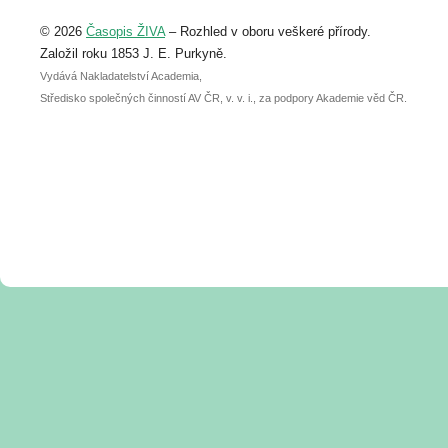
Upozorňujeme, že termín pro odeslání
© 2026
Časopis ŽIVA
– Rozhled v oboru veškeré přírody.
abstraktu přihlášené přednášky nebo
posteru je už 30. června.
Založil roku 1853 J. E. Purkyně.
Vydává Nakladatelství Academia,
Středisko společných činností AV ČR, v. v. i., za podpory Akademie věd ČR.