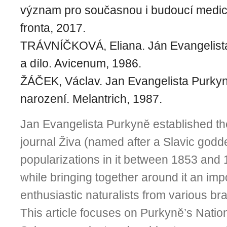
význam pro současnou i budoucí medic
fronta, 2017.
TRÁVNÍČKOVÁ, Eliana. Ján Evangelista
a dílo. Avicenum, 1986.
ŽÁČEK, Václav. Jan Evangelista Purkyně
narození. Melantrich, 1987.
Jan Evangelista Purkyně established t
journal Živa (named after a Slavic godd
populari­zations in it between 1853 and 
while bringing together around it an im
enthusiastic naturalists from various br
This article focuses on Purkyně’s Na­ti