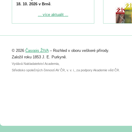
18. 10. 2026 v Brně
.
Podrobnější informace ke konferenci
... více aktualit ...
naleznete zde:
https://www.birdlife.cz/konference-2026/
Registrovat se můžete do 6. září.
Upozorňujeme, že termín pro odeslání
© 2026
Časopis ŽIVA
– Rozhled v oboru veškeré přírody.
abstraktu přihlášené přednášky nebo
posteru je už 30. června.
Založil roku 1853 J. E. Purkyně.
Vydává Nakladatelství Academia,
Středisko společných činností AV ČR, v. v. i., za podpory Akademie věd ČR.