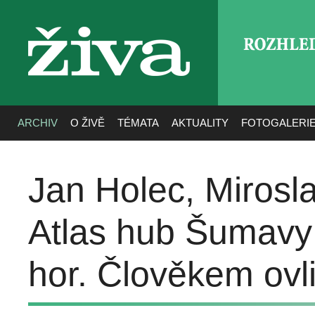
ROZHLE
živa
ARCHIV
O ŽIVĚ
TÉMATA
AKTUALITY
FOTOGALERI
Jan Holec, Mirosla
Atlas hub Šumavy
hor. Člověkem ovl