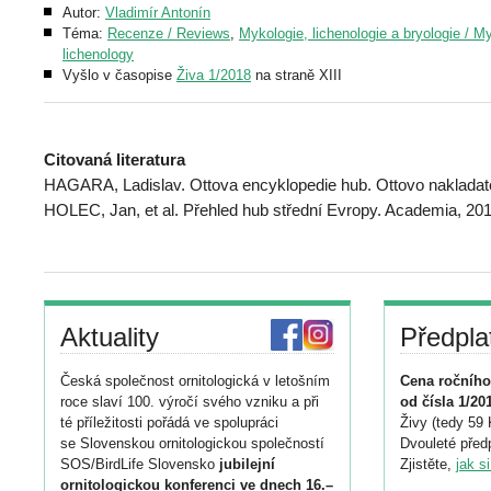
Autor:
Vladimír Antonín
Téma:
Recenze / Reviews
,
Mykologie, lichenologie a bryologie / M
lichenology
Vyšlo v časopise
Živa 1/2018
na straně XIII
Citovaná literatura
HAGARA, Ladislav. Ottova encyklopedie hub. Ottovo nakladate
HOLEC, Jan, et al. Přehled hub střední Evropy. Academia, 201
Aktuality
Předpla
Česká společnost ornitologická v letošním
Cena ročního
roce slaví 100. výročí svého vzniku a při
od čísla 1/20
té příležitosti pořádá ve spolupráci
Živy (tedy 59 
se Slovenskou ornitologickou společností
Dvouleté předp
SOS/BirdLife Slovensko
jubilejní
Zjistěte,
jak s
ornitologickou konferenci ve dnech 16.–