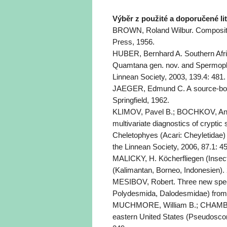
Výběr z použité a doporučené li
BROWN, Roland Wilbur. Compositio
Press, 1956.
HUBER, Bernhard A. Southern Africa
Quamtana gen. nov. and Spermopho
Linnean Society, 2003, 139.4: 481.
JAEGER, Edmund C. A source-book
Springfield, 1962.
KLIMOV, Pavel B.; BOCHKOV, And
multivariate diagnostics of cryptic
Cheletophyes (Acari: Cheyletidae) 
the Linnean Society, 2006, 87.1: 4
MALICKY, H. Köcherfliegen (Insec
(Kalimantan, Borneo, Indonesien). 
MESIBOV, Robert. Three new spec
Polydesmida, Dalodesmidae) from 
MUCHMORE, William B.; CHAMBER
eastern United States (Pseudoscorpi