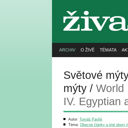
živa
ARCHIV
O ŽIVĚ
TÉMATA
AK
Světové mýty 
mýty /
World 
IV. Egyptian 
Autor:
Tomáš Pavlík
Téma:
Obecné články a jiné obory (g