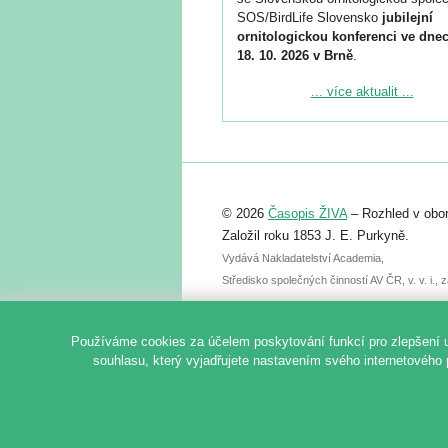
SOS/BirdLife Slovensko
jubilejní
ornitologickou konferenci ve dnec
18. 10. 2026 v Brně
.
Podrobnější informace ke konferenc
... více aktualit ...
naleznete zde:
https://www.birdlife.cz/konference-2
Registrovat se můžete do 6. září.
Upozorňujeme, že termín pro odeslá
© 2026
Časopis ŽIVA
– Rozhled v obor
abstraktu přihlášené přednášky neb
posteru je už 30. června.
Založil roku 1853 J. E. Purkyně.
Vydává Nakladatelství Academia,
Středisko společných činností AV ČR, v. v. i.
Používáme cookies za účelem poskytování funkcí pro zlepšení 
souhlasu, který vyjadřujete nastavením svého internetového 