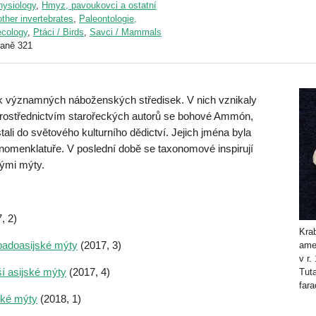
physiology
,
Hmyz, pavoukovci a ostatní
other invertebrates
,
Paleontologie,
ecology
,
Ptáci / Birds
,
Savci / Mammals
raně 321
k významných náboženských středisek. V nich vznikaly
rostřednictvím starořeckých autorů se bohové Ammón,
stali do světového kulturního dědictví. Jejich jména byla
 nomenklatuře. V poslední době se taxonomové inspirují
ými mýty.
, 2)
Kra
ápadoasijské mýty
(2017, 3)
ame
v r.
ší asijské mýty
(2017, 4)
Tut
far
cké mýty
(2018, 1)