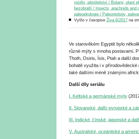
rostlin, pěstitelství / Botany, plant 
bezobratlí / Insects, arachnids and 
paleoekologie / Paleontology, paleo
Vyšlo v časopise
Živa 6/2017
na st
Ve starověkém Egyptě bylo několi
různé mýty s mnoha postavami. P
Thoth, Osiris, Ísis, Ptah a další do
bohatě využita i v přírodovědecké
také dalšími méně známými africk
Další díly seriálu
I. Keltské a germánské mýty
(2017
II. Slovanské, další evropské a z
III. Indické, čínské, japonské a dal
V. Australské, oceánijské a ameri