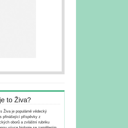
je to Živa?
s Živa je populárně vědecký
s přinášející příspěvky z
ických oborů a zvláštní rubriku
nou výuce biologie se zaměřením