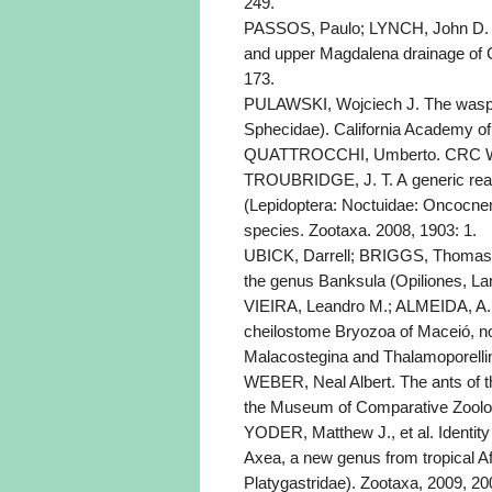
249.
PASSOS, Paulo; LYNCH, John D. Re
and upper Magdalena drainage of 
173.
PULAWSKI, Wojciech J. The wasp 
Sphecidae). California Academy of
QUATTROCCHI, Umberto. CRC Worl
TROUBRIDGE, J. T. A generic rea
(Lepidoptera: Noctuidae: Oncocnem
species. Zootaxa. 2008, 1903: 1.
UBICK, Darrell; BRIGGS, Thomas S
the genus Banksula (Opiliones, Lan
VIEIRA, Leandro M.; ALMEIDA, A. 
cheilostome Bryozoa of Maceió, nor
Malacostegina and Thalamoporellin
WEBER, Neal Albert. The ants of t
the Museum of Comparative Zoolog
YODER, Matthew J., et al. Identity
Axea, a new genus from tropical A
Platygastridae). Zootaxa, 2009, 20