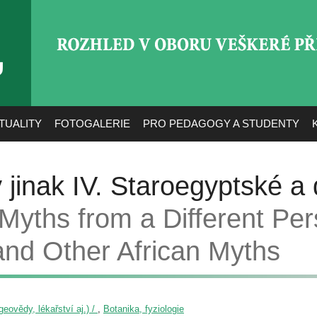
ROZHLED V OBORU VEŠ
TUALITY
FOTOGALERIE
PRO PEDAGOGY A STUDENTY
jinak IV. Staroegyptské a d
Myths from a Different Per
and Other African Myths
eovědy, lékařství aj.) /
,
Botanika, fyziologie