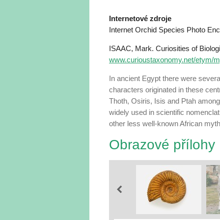
Internetové zdroje
Internet Orchid Species Photo En
ISAAC, Mark. Curiosities of Biol
www.curioustaxonomy.net/etym/m
In ancient Egypt there were severa
characters originated in these ce
Thoth, Osiris, Isis and Ptah amongs
widely used in scientific nomencla
other less well-known African myth
Obrazové přílohy