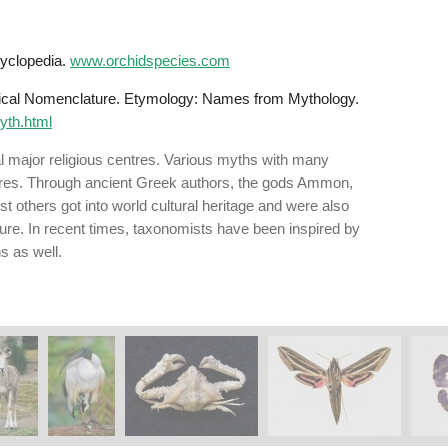
cyclopedia.
www.orchidspecies.com
ogical Nomenclature. Etymology: Names from Mythology.
yth.html
l ma­jor religious centres. Various myths with many
n­tres. Through ancient Greek authors, the gods Ammon,
t others got into world cultural heritage and were also
ture. In recent times, taxonomists have been inspired by
s as well.