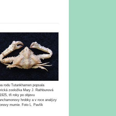
ba rodu Tutankhamen popsala
rická zooložka Mary J. Rathbunová
 1925, tři roky po objevu
anchamonovy hrobky a v roce analýzy
aonovy mumie. Foto L. Pavlík