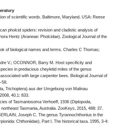
teratury
n of scientific words. Baltimore, Maryland. USA: Reese
n pholcid spiders: revision and cladistic analysis of
ra Hentz (Araneae: Pholcidae). Zoological Journal of the
 of biological names and terms. Charles C Thomas;
re V.; OCONNOR, Barry M. Host specificity and
 species in predacious cheyletid mites of the genus
associated with large carpenter bees. Biological Journal of
5-58.
ta, Trichoptera) aus der Umgebung von Malinau
2008, 40.1: 833.
ies of Tasmaniosoma Verhoeff, 1936 (Diplopoda,
northeast Tasmania, Australia. ZooKeys, 2015, 488: 37.
LAIN, Joseph C. The genus Tyrannochthonius in the
onida: Chthoniidae). Part I. The historical taxa. 1995, 3-4: