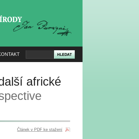
KERÉ PŘÍRODY
KONTAKT
alší africké
spective
Článek v PDF ke stažení