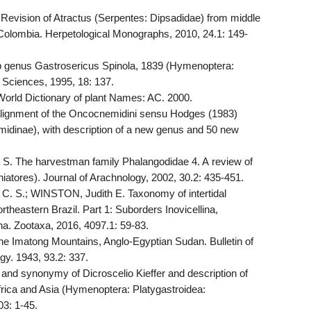
vision of Atractus (Serpentes: Dipsadidae) from middle
Colombia. Herpetological Monographs, 2010, 24.1: 149-
genus Gastrosericus Spinola, 1839 (Hymenoptera:
 Sciences, 1995, 18: 137.
d Dictionary of plant Names: AC. 2000.
lignment of the Oncocnemidini sensu Hodges (1983)
idinae), with description of a new genus and 50 new
. The harvestman family Phalangodidae 4. A review of
iatores). Journal of Arachnology, 2002, 30.2: 435-451.
C. S.; WINSTON, Judith E. Taxonomy of intertidal
theastern Brazil. Part 1: Suborders Inovicellina,
a. Zootaxa, 2016, 4097.1: 59-83.
he Imatong Mountains, Anglo-Egyptian Sudan. Bulletin of
y. 1943, 93.2: 337.
 and synonymy of Dicroscelio Kieffer and description of
frica and Asia (Hymenoptera: Platygastroidea:
03: 1-45.