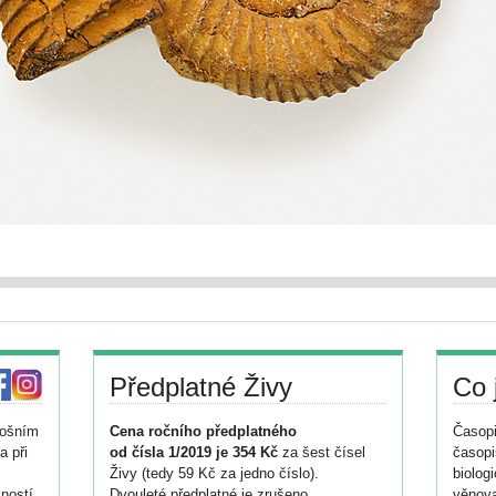
Předplatné Živy
Co 
tošním
Cena ročního předplatného
Časopi
a při
od čísla 1/2019 je 354 Kč
za šest čísel
časopi
Živy (tedy 59 Kč za jedno číslo).
biolog
ností
Dvouleté předplatné je zrušeno.
věnova