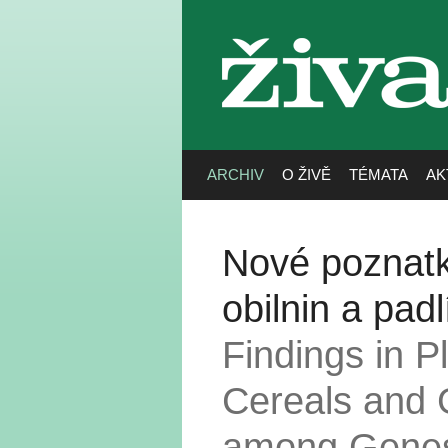
živa
ARCHIV
O ŽIVĚ
TÉMATA
AK
Nové poznatky
obilnin a pad
Findings in P
Cereals and 
among Gene