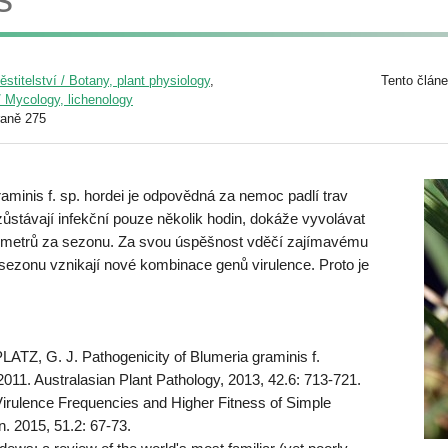
pěstitelství / Botany, plant physiology
,
Tento článe
/ Mycology, lichenology
raně 275
minis f. sp. hordei je odpovědná za nemoc padlí trav
ůstávají infekční pouze několik hodin, dokáže vyvolávat
 kilometrů za sezonu. Za svou úspěšnost vděčí zajímavému
sezonu vznikají nové kombinace genů virulence. Proto je
TZ, G. J. Pathogenicity of Blumeria graminis f.
 2011. Australasian Plant Pathology, 2013, 42.6: 713-721.
irulence Frequencies and Higher Fitness of Simple
. 2015, 51.2: 67-73.