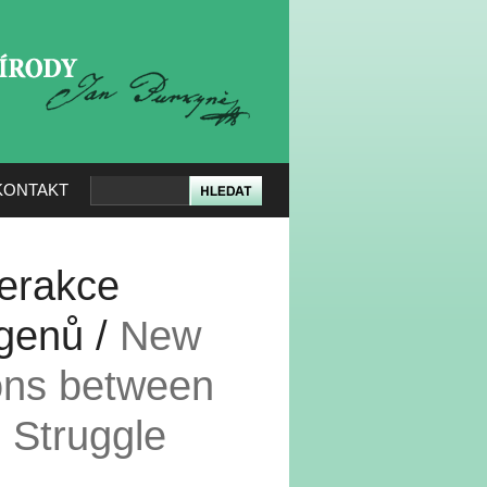
KERÉ PŘÍRODY
KONTAKT
terakce
 genů /
New
ions between
 Struggle