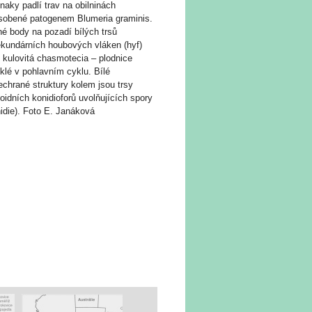
naky padlí trav na obilninách
sobené patogenem Blumeria graminis.
é body na pozadí bílých trsů
ekundárních houbových vláken (hyf)
 kulovitá chasmotecia – plodnice
klé v pohlavním cyklu. Bílé
chrané struktury kolem jsou trsy
oidních konidioforů uvolňujících spory
idie). Foto E. Janáková