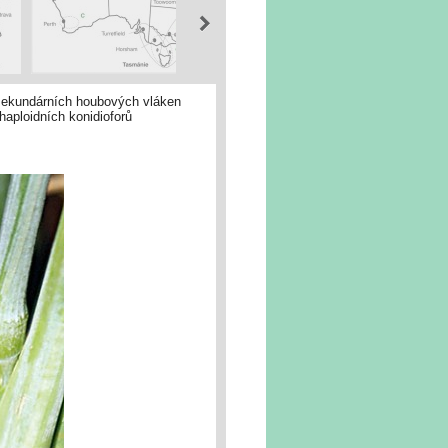
 sekundárních houbových vláken
haploidních konidioforů