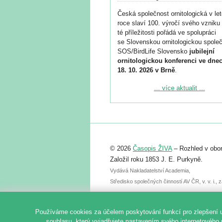
Česká společnost ornitologická v le
roce slaví 100. výročí svého vzniku 
té příležitosti pořádá ve spolupráci
se Slovenskou ornitologickou společ
SOS/BirdLife Slovensko
jubilejní
ornitologickou konferenci ve dnec
18. 10. 2026 v Brně
.
Podrobnější informace ke konferenc
... více aktualit ...
naleznete zde:
https://www.birdlife.cz/konference-2
Registrovat se můžete do 6. září.
Upozorňujeme, že termín pro odeslá
© 2026
Časopis ŽIVA
– Rozhled v obor
abstraktu přihlášené přednášky neb
posteru je už 30. června.
Založil roku 1853 J. E. Purkyně.
Vydává Nakladatelství Academia,
Středisko společných činností AV ČR, v. v. i.
Používáme cookies za účelem poskytování funkcí pro zlepšení 
souhlasu, který vyjadřujete nastavením svého internetového 