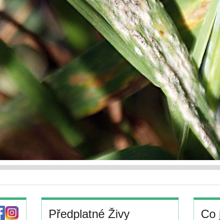
Předplatné Živy
Co 