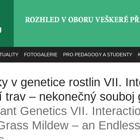
ROZHLED V OBORU VEŠ
TUALITY
FOTOGALERIE
PRO PEDAGOGY A STUDENTY
 v genetice rostlin VII. In
lí trav – nekonečný souboj
lant Genetics VII. Interact
Grass Mildew – an Endless
s