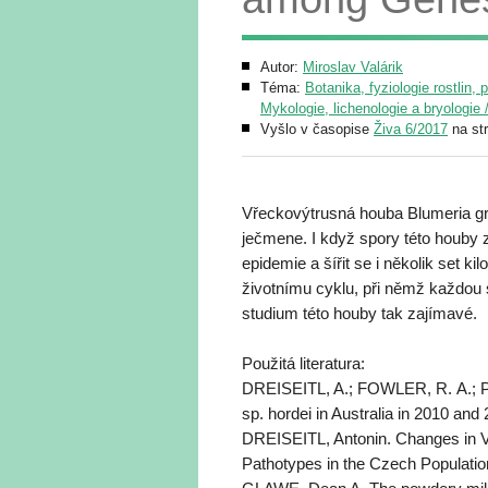
Autor:
Miroslav Valárik
Téma:
Botanika, fyziologie rostlin, 
Mykologie, lichenologie a bryologie 
Vyšlo v časopise
Živa 6/2017
na st
Vřeckovýtrusná houba Blumeria gra
ječmene. I když spory této houby z
epidemie a šířit se i několik set
životnímu cyklu, při němž každou 
studium této houby tak zajímavé.
Použitá literatura:
DREISEITL, A.; FOWLER, R. A.; PLA
sp. hordei in Australia in 2010 and
DREISEITL, Antonin. Changes in V
Pathotypes in the Czech Population