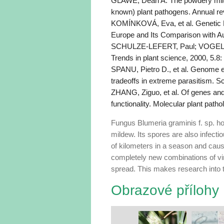
GLAWE, Dean A. The powdery mildew
known) plant pathogens. Annual rev
KOMÍNKOVÁ, Eva, et al. Genetic Div
Europe and Its Comparison with Au
SCHULZE-LEFERT, Paul; VOGEL, Jo
Trends in plant science, 2000, 5.8:
SPANU, Pietro D., et al. Genome e
tradeoffs in extreme parasitism. S
ZHANG, Ziguo, et al. Of genes an
functionality. Molecular plant patho
Fungus Blumeria graminis f. sp. ho
mildew. Its spores are also infecti
of kilometers in a season and caus
completely new combi­nations of vi
spread. This makes research into t
Obrazové přílohy