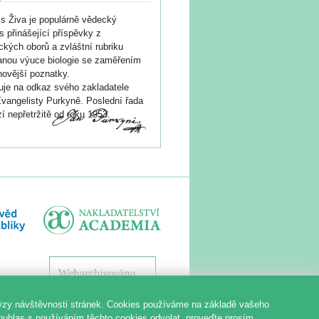
s Živa je populárně vědecký
s přinášející příspěvky z
ických oborů a zvláštní rubriku
nou výuce biologie se zaměřením
novější poznatky.
je na odkaz svého zakladatele
vangelisty Purkyně. Poslední řada
í nepřetržitě od roku 1953.
ýzy návštěvnosti stránek. Cookies používáme na základě vašeho
souhlas s používáním těchto cookies odvolat, proveďte prosím