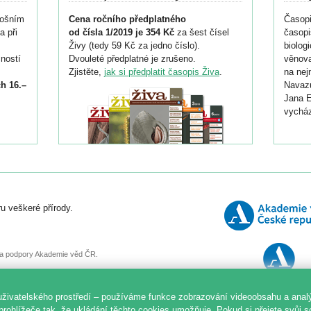
tošním
Cena ročního předplatného
Časopi
a při
od čísla 1/2019 je 354 Kč
za šest čísel
časopi
Živy (tedy 59 Kč za jedno číslo).
biolog
ností
Dvouleté předplatné je zrušeno.
věnova
Zjistěte,
jak si předplatit časopis Živa
.
na nej
h 16.–
Navazu
Jana E
vycház
i
026/
ní
u veškeré přírody.
o
, za podpory Akademie věd ČR.
uživatelského prostředí – používáme funkce zobrazování videoobsahu a anal
prohlížeče tak, že ukládání těchto cookies umožňuje. Pokud si přejete svůj 