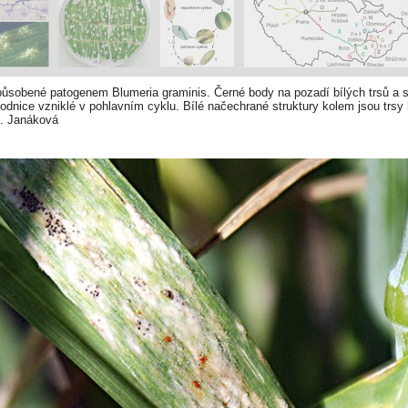
 způsobené patogenem Blumeria graminis. Černé body na pozadí bílých trsů a
lodnice vzniklé v pohlavním cyklu. Bílé načechrané struktury kolem jsou trsy 
E. Janáková