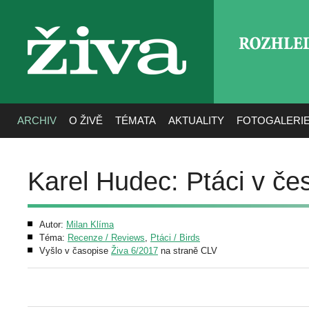
ROZHLE
živa
ARCHIV
O ŽIVĚ
TÉMATA
AKTUALITY
FOTOGALERI
Karel Hudec: Ptáci v če
Autor:
Milan Klíma
Téma:
Recenze / Reviews
,
Ptáci / Birds
Vyšlo v časopise
Živa 6/2017
na straně CLV