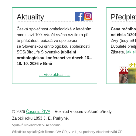
Aktuality
Předpla
Česká společnost ornitologická v letošním
Cena ročního
roce slaví 100. výročí svého vzniku a při
od čísla 1/20
té příležitosti pořádá ve spolupráci
Živy (tedy 59 
se Slovenskou ornitologickou společností
Dvouleté předp
SOS/BirdLife Slovensko
jubilejní
Zjistěte,
jak s
ornitologickou konferenci ve dnech 16.–
18. 10. 2026 v Brně
.
Podrobnější informace ke konferenci
... více aktualit ...
naleznete zde:
https://www.birdlife.cz/konference-2026/
Registrovat se můžete do 6. září.
Upozorňujeme, že termín pro odeslání
© 2026
Časopis ŽIVA
– Rozhled v oboru veškeré přírody.
abstraktu přihlášené přednášky nebo
posteru je už 30. června.
Založil roku 1853 J. E. Purkyně.
Vydává Nakladatelství Academia,
Středisko společných činností AV ČR, v. v. i., za podpory Akademie věd ČR.