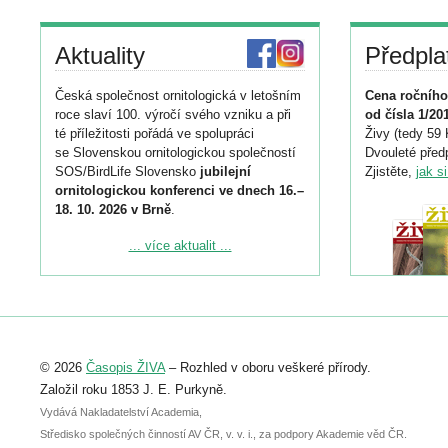
Aktuality
Předpla
Česká společnost ornitologická v letošním
Cena ročního
roce slaví 100. výročí svého vzniku a při
od čísla 1/20
té příležitosti pořádá ve spolupráci
Živy (tedy 59 
se Slovenskou ornitologickou společností
Dvouleté předp
SOS/BirdLife Slovensko
jubilejní
Zjistěte,
jak s
ornitologickou konferenci ve dnech 16.–
18. 10. 2026 v Brně
.
Podrobnější informace ke konferenci
... více aktualit ...
naleznete zde:
https://www.birdlife.cz/konference-2026/
Registrovat se můžete do 6. září.
Upozorňujeme, že termín pro odeslání
© 2026
Časopis ŽIVA
– Rozhled v oboru veškeré přírody.
abstraktu přihlášené přednášky nebo
posteru je už 30. června.
Založil roku 1853 J. E. Purkyně.
Vydává Nakladatelství Academia,
Středisko společných činností AV ČR, v. v. i., za podpory Akademie věd ČR.