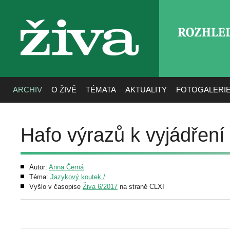
ROZHLE
živa
ARCHIV
O ŽIVĚ
TÉMATA
AKTUALITY
FOTOGALERI
Hafo výrazů k vyjádření
Autor:
Anna Černá
Téma:
Jazykový koutek /
Vyšlo v časopise
Živa 6/2017
na straně CLXI