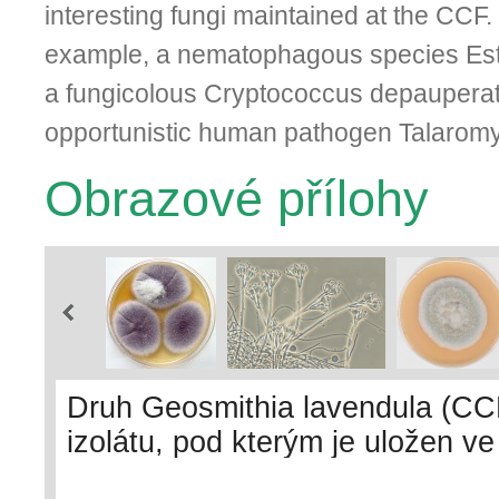
interesting fungi maintained at the CCF.
example, a nematophagous species Est
a fungicolous Cryptococ­cus depaupera
opportunistic hu­man pathogen Talaromy
Obrazové přílohy
Druh Geosmithia lavendula (CC
izolátu, pod kterým je uložen ve
hub zbarvených světle fialově. 