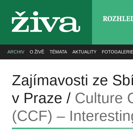
ROZHLE
živa
ARCHIV
O ŽIVĚ
TÉMATA
AKTUALITY
FOTOGALERI
Zajímavosti ze Sb
v Praze /
Culture 
(CCF) – Interesti