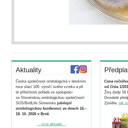
Aktuality
Předpla
Česká společnost ornitologická v letošním
Cena ročního
roce slaví 100. výročí svého vzniku a při
od čísla 1/20
té příležitosti pořádá ve spolupráci
Živy (tedy 59 
se Slovenskou ornitologickou společností
Dvouleté předp
SOS/BirdLife Slovensko
jubilejní
Zjistěte,
jak s
ornitologickou konferenci ve dnech 16.–
18. 10. 2026 v Brně
.
Podrobnější informace ke konferenci
... více aktualit ...