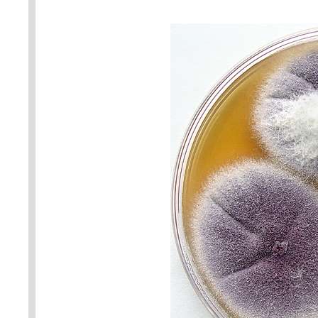
na pH – v kyselejším prostředí 
červena. Foto A. Kubátová