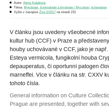
Autor:
Alena Kubátová
Téma:
Mykologie, lichenologie a bryologie / Mycology, lichenology
Vyšlo v časopise
Živa 5/2017
na straně 231
V článku jsou uvedeny všeobecné info
kultur hub (CCF) v Praze a představen
houby uchovávané v CCF, jako je např
Esteya vermicola, fungikolní houba Cr
depauperatus, či oportunní patogen čl
marneffei. Více v článku na str. CXXV k
tohoto čísla.
General information on Culture Collecti
Prague are presented, to­gether with se