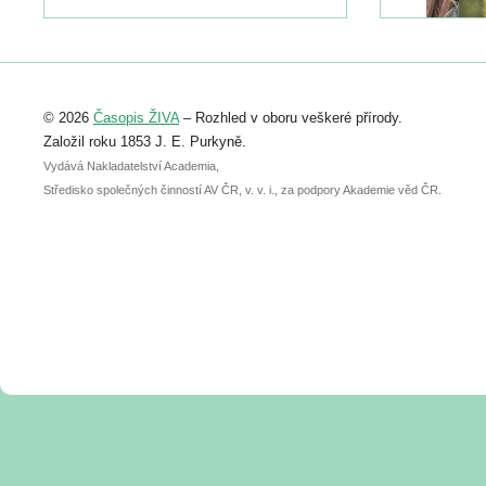
naleznete zde:
https://www.birdlife.cz/konference-2026/
Registrovat se můžete do 6. září.
Upozorňujeme, že termín pro odeslání
© 2026
Časopis ŽIVA
– Rozhled v oboru veškeré přírody.
abstraktu přihlášené přednášky nebo
posteru je už 30. června.
Založil roku 1853 J. E. Purkyně.
Vydává Nakladatelství Academia,
Středisko společných činností AV ČR, v. v. i., za podpory Akademie věd ČR.