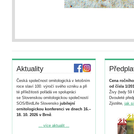
Aktuality
Předpla
Česká společnost ornitologická v letošním
Cena ročního
roce slaví 100. výročí svého vzniku a při
od čísla 1/20
té příležitosti pořádá ve spolupráci
Živy (tedy 59 
se Slovenskou ornitologickou společností
Dvouleté předp
SOS/BirdLife Slovensko
jubilejní
Zjistěte,
jak s
ornitologickou konferenci ve dnech 16.–
18. 10. 2026 v Brně
.
Podrobnější informace ke konferenci
... více aktualit ...
naleznete zde: