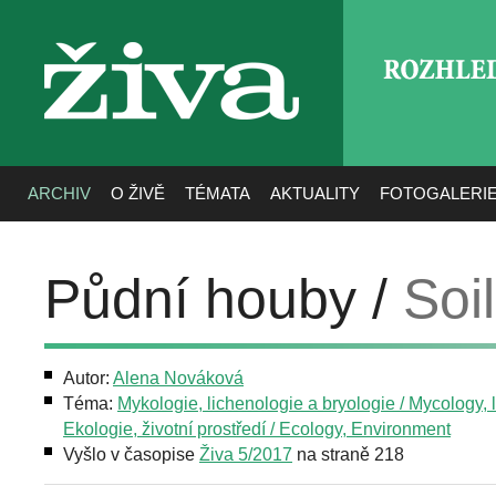
ROZHLE
živa
ARCHIV
O ŽIVĚ
TÉMATA
AKTUALITY
FOTOGALERI
Půdní houby /
Soi
Autor:
Alena Nováková
Téma:
Mykologie, lichenologie a bryologie / Mycology, 
Ekologie, životní prostředí / Ecology, Environment
Vyšlo v časopise
Živa 5/2017
na straně 218