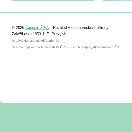
https://www.birdlife.cz/konference-2026/
Registrovat se můžete do 6. září.
Upozorňujeme, že termín pro odeslání
© 2026
Časopis ŽIVA
– Rozhled v oboru veškeré přírody.
abstraktu přihlášené přednášky nebo
posteru je už 30. června.
Založil roku 1853 J. E. Purkyně.
Vydává Nakladatelství Academia,
Středisko společných činností AV ČR, v. v. i., za podpory Akademie věd ČR.