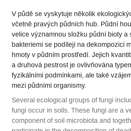
V půdě se vyskytuje několik ekologický
včetně pravých půdních hub. Půdní hou
velice významnou složku půdní bioty a
bakteriemi se podílejí na dekompozici 
hmoty v půdním prostředí. Jejich kvanti
a druhová pestrost je ovlivňována typ
fyzikálními podmínkami, ale také vzáje
mezi půdními organismy.
Several ecological groups of fungi incl
fungi occur in soils. These fungi are a v
component of soil microbiota and togeth
participate in the decomposition of dead