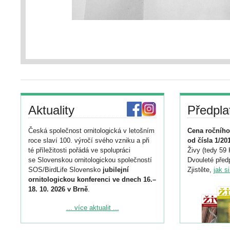
Aktuality
Předpla
Česká společnost ornitologická v letošním
Cena ročního
roce slaví 100. výročí svého vzniku a při
od čísla 1/20
té příležitosti pořádá ve spolupráci
Živy (tedy 59 
se Slovenskou ornitologickou společností
Dvouleté předp
SOS/BirdLife Slovensko
jubilejní
Zjistěte,
jak s
ornitologickou konferenci ve dnech 16.–
18. 10. 2026 v Brně
.
Podrobnější informace ke konferenci
... více aktualit ...
naleznete zde:
https://www.birdlife.cz/konference-2026/