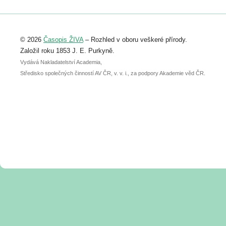
Registrovat se můžete do 6. září.
Upozorňujeme, že termín pro odeslání
© 2026
Časopis ŽIVA
– Rozhled v oboru veškeré přírody.
abstraktu přihlášené přednášky nebo
posteru je už 30. června.
Založil roku 1853 J. E. Purkyně.
Vydává Nakladatelství Academia,
Středisko společných činností AV ČR, v. v. i., za podpory Akademie věd ČR.