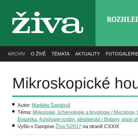
ROZHLE
živa
ARCHIV
O ŽIVĚ
TÉMATA
AKTUALITY
FOTOGALERI
Mikroskopické hou
Autor:
Markéta Šandová
Téma:
Mykologie, lichenologie a bryologie / Mycology, 
Botanika, fyziologie rostlin, pěstitelství / Botany, plant 
Vyšlo v časopise
Živa 5/2017
na straně CXXIX