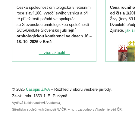
Česká společnost ornitologická v letošním
Cena ročního
roce slaví 100. výročí svého vzniku a při
od čísla 1/20
té příležitosti pořádá ve spolupráci
Živy (tedy 59 
se Slovenskou ornitologickou společností
Dvouleté předp
SOS/BirdLife Slovensko
jubilejní
Zjistěte,
jak s
ornitologickou konferenci ve dnech 16.–
18. 10. 2026 v Brně
.
Podrobnější informace ke konferenci
... více aktualit ...
naleznete zde:
https://www.birdlife.cz/konference-2026/
Registrovat se můžete do 6. září.
Upozorňujeme, že termín pro odeslání
© 2026
Časopis ŽIVA
– Rozhled v oboru veškeré přírody.
abstraktu přihlášené přednášky nebo
posteru je už 30. června.
Založil roku 1853 J. E. Purkyně.
Vydává Nakladatelství Academia,
Středisko společných činností AV ČR, v. v. i., za podpory Akademie věd ČR.