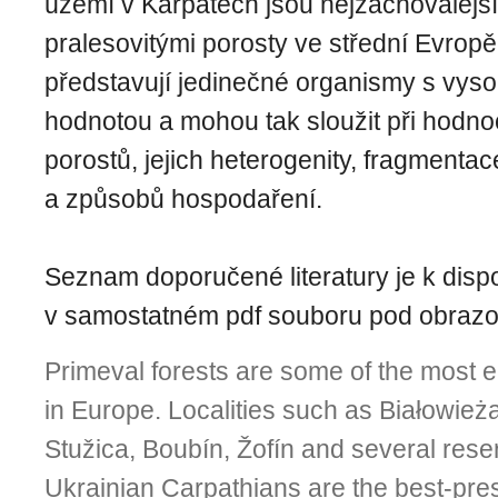
území v Karpatech jsou nejzachovalejš
pralesovitými porosty ve střední Evropě.
představují jedinečné organismy s vyso
hodnotou a mohou tak sloužit při hodnoc
porostů, jejich heterogenity, fragmentace
a způsobů hospodaření.
Seznam doporučené literatury je k dispo
v samostatném pdf souboru pod obrazov
Primeval forests are some of the most 
in Europe. Localities such as Białowież
Stužica, Boubín, Žofín and several rese
Ukrainian Carpathians are the best-pre