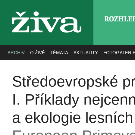
ROZHLE
živa
ARCHIV
O ŽIVĚ
TÉMATA
AKTUALITY
FOTOGALERI
Středoevropské pra
I. Příklady nejcenn
a ekologie lesních 