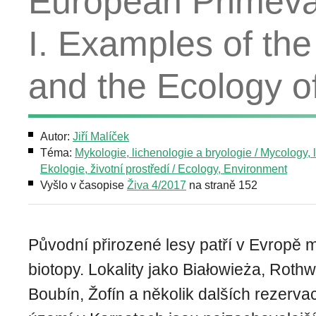
European Primeva
I. Examples of the
and the Ecology o
Autor:
Jiří Malíček
Téma:
Mykologie, lichenologie a bryologie / Mycology, 
Ekologie, životní prostředí / Ecology, Environment
Vyšlo v časopise
Živa 4/2017
na straně 152
Původní přirozené lesy patří v Evropě 
biotopy. Lokality jako Białowieża, Rothw
Boubín, Žofín a několik dalších rezerva