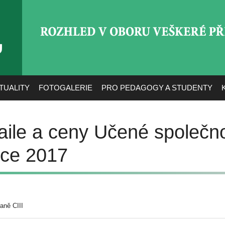
ROZHLED V OBORU VEŠ
TUALITY
FOTOGALERIE
PRO PEDAGOGY A STUDENTY
aile a ceny Učené společn
oce 2017
aně CIII