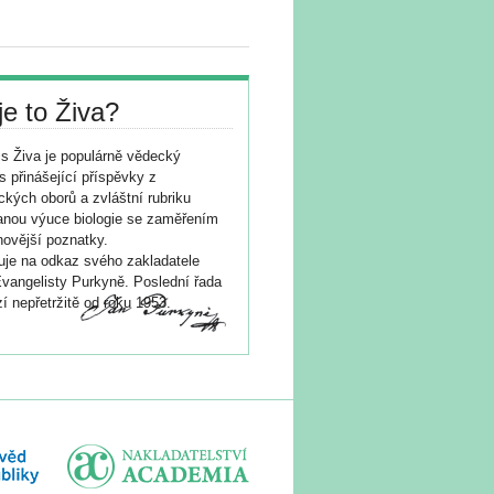
je to Živa?
s Živa je populárně vědecký
s přinášející příspěvky z
ických oborů a zvláštní rubriku
nou výuce biologie se zaměřením
novější poznatky.
je na odkaz svého zakladatele
vangelisty Purkyně. Poslední řada
í nepřetržitě od roku 1953.