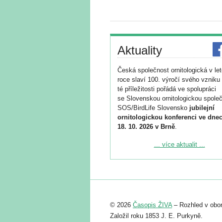
Aktuality
Česká společnost ornitologická v le
roce slaví 100. výročí svého vzniku 
té příležitosti pořádá ve spolupráci
se Slovenskou ornitologickou společ
SOS/BirdLife Slovensko
jubilejní
ornitologickou konferenci ve dnec
18. 10. 2026 v Brně
.
Podrobnější informace ke konferenc
... více aktualit ...
naleznete zde:
https://www.birdlife.cz/konference-2
Registrovat se můžete do 6. září.
Upozorňujeme, že termín pro odeslá
© 2026
Časopis ŽIVA
– Rozhled v obor
abstraktu přihlášené přednášky neb
posteru je už 30. června.
Založil roku 1853 J. E. Purkyně.