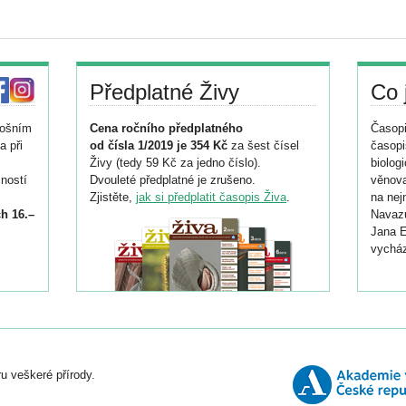
Předplatné Živy
Co 
tošním
Cena ročního předplatného
Časopi
a při
od čísla 1/2019 je 354 Kč
za šest čísel
časopi
Živy (tedy 59 Kč za jedno číslo).
biolog
ností
Dvouleté předplatné je zrušeno.
věnova
Zjistěte,
jak si předplatit časopis Živa
.
na nej
h 16.–
Navazu
Jana E
vycház
i
026/
ní
u veškeré přírody.
o