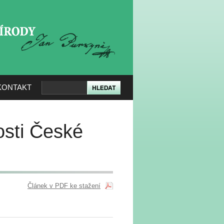
KERÉ PŘÍRODY
KONTAKT
osti České
Článek v PDF ke stažení