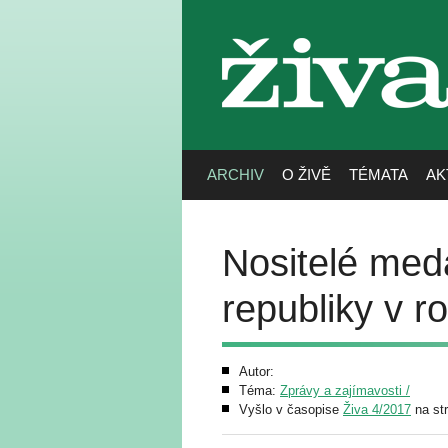
živa
ARCHIV
O ŽIVĚ
TÉMATA
AK
Nositelé med
republiky v r
Autor:
Téma:
Zprávy a zajímavosti /
Vyšlo v časopise
Živa 4/2017
na str