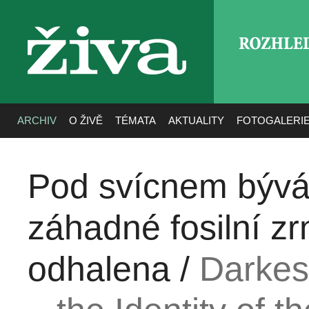
ROZHLE
živa
ARCHIV
O ŽIVĚ
TÉMATA
AKTUALITY
FOTOGALERI
Pod svícnem bývá 
záhadné fosilní z
odhalena /
Darkes