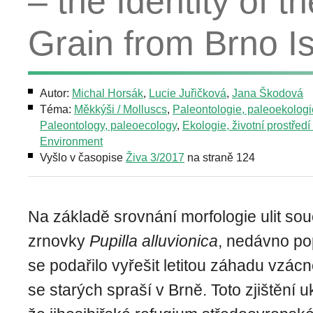
– the Identity of t
Grain from Brno I
Autor:
Michal Horsák
,
Lucie Juřičková
,
Jana Škodová
Téma:
Měkkýši / Molluscs
,
Paleontologie, paleoekologi
Paleontology, paleoecology
,
Ekologie, životní prostředí
Environment
Vyšlo v časopise
Živa 3/2017
na straně 124
Na základě srovnání morfologie ulit so
zrnovky
Pupilla alluvionica
, nedávno pop
se podařilo vyřešit letitou záhadu vzácn
se starých spraší v Brně. Toto zjištění