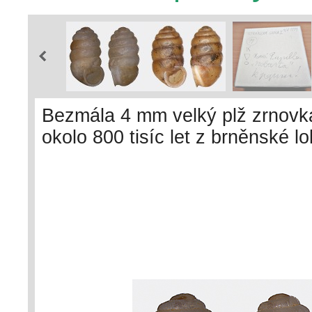
Bezmála 4 mm velký plž zrnovka P
okolo 800 tisíc let z brněnské l
s ulitou recentního jedince (vp
skále uvnitř Kurajské stepi v jižn
4,0 × 2,3 mm. Foto M. Horsák