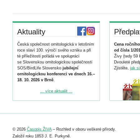
Aktuality
Předpla
Česká společnost ornitologická v letošním
Cena ročního
roce slaví 100. výročí svého vzniku a při
od čísla 1/20
té příležitosti pořádá ve spolupráci
Živy (tedy 59 
se Slovenskou ornitologickou společností
Dvouleté předp
SOS/BirdLife Slovensko
jubilejní
Zjistěte,
jak s
ornitologickou konferenci ve dnech 16.–
18. 10. 2026 v Brně
.
Podrobnější informace ke konferenci
... více aktualit ...
naleznete zde:
https://www.birdlife.cz/konference-2026/
Registrovat se můžete do 6. září.
Upozorňujeme, že termín pro odeslání
© 2026
Časopis ŽIVA
– Rozhled v oboru veškeré přírody.
abstraktu přihlášené přednášky nebo
posteru je už 30. června.
Založil roku 1853 J. E. Purkyně.