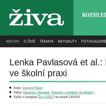
ROZHLE
živa
ARCHIV
O ŽIVĚ
TÉMATA
AKTUALITY
FOTOGALERI
Lenka Pavlasová et al.:
ve školní praxi
Autor:
Lubomír Hanel
Téma:
Recenze / Reviews
,
Exkurze, vycházky do přírody /
Vyšlo v časopise
Živa 3/2017
na straně LXXXVI