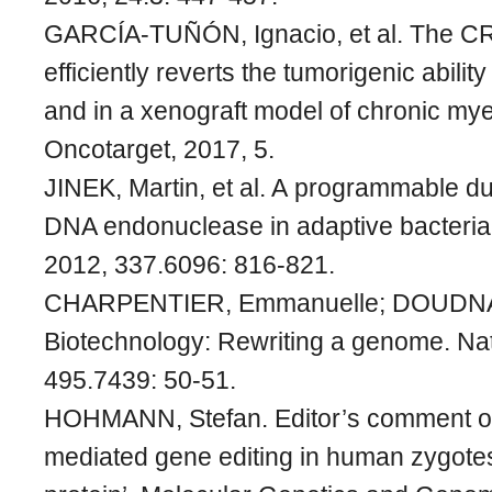
GARCÍA-TUÑÓN, Ignacio, et al. The 
efficiently reverts the tumorigenic abilit
and in a xenograft model of chronic mye
Oncotarget, 2017, 5.
JINEK, Martin, et al. A programmable 
DNA endonuclease in adaptive bacterial
2012, 337.6096: 816-821.
CHARPENTIER, Emmanuelle; DOUDNA, 
Biotechnology: Rewriting a genome. Na
495.7439: 50-51.
HOHMANN, Stefan. Editor’s comment 
mediated gene editing in human zygote