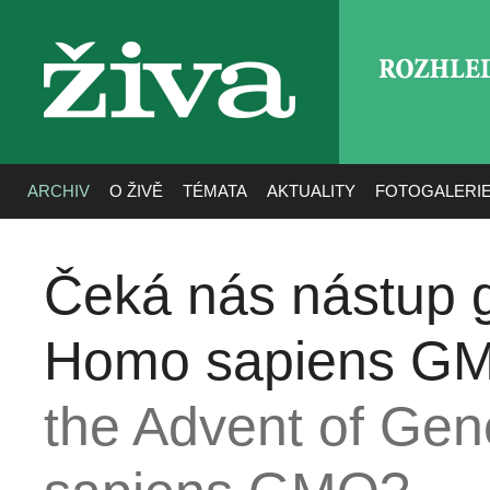
ROZHLE
živa
ARCHIV
O ŽIVĚ
TÉMATA
AKTUALITY
FOTOGALERI
Čeká nás nástup 
Homo sapiens G
the Advent of Ge