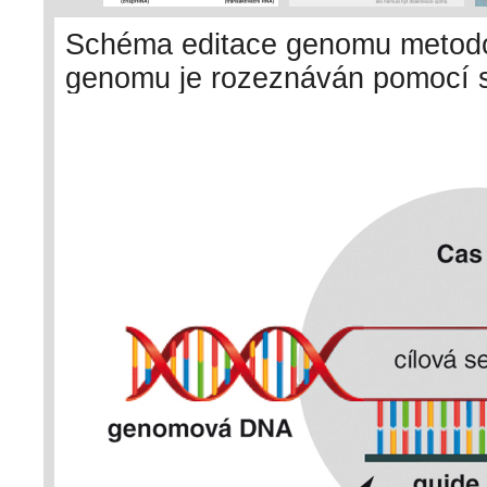
Schéma editace genomu metod
genomu je rozeznáván pomocí s
vázanou na protein Cas9, který 
textu a na str. XLVII–XLIX kulér
Chumchalová