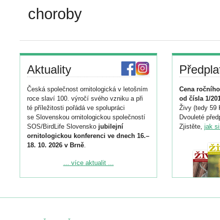
choroby
Aktuality
Předpla
Česká společnost ornitologická v letošním
Cena ročního
roce slaví 100. výročí svého vzniku a při
od čísla 1/20
té příležitosti pořádá ve spolupráci
Živy (tedy 59 
se Slovenskou ornitologickou společností
Dvouleté předp
SOS/BirdLife Slovensko
jubilejní
Zjistěte,
jak s
ornitologickou konferenci ve dnech 16.–
18. 10. 2026 v Brně
.
Podrobnější informace ke konferenci
... více aktualit ...
naleznete zde:
https://www.birdlife.cz/konference-2026/
Registrovat se můžete do 6. září.
Upozorňujeme, že termín pro odeslání