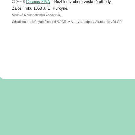
© 2026
Časopis ŽIVA
– Rozhled v oboru veškeré přírody.
abstraktu přihlášené přednášky nebo
posteru je už 30. června.
Založil roku 1853 J. E. Purkyně.
Vydává Nakladatelství Academia,
Středisko společných činností AV ČR, v. v. i., za podpory Akademie věd ČR.