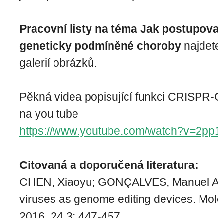
Pracovní listy na téma Jak postupovat
geneticky podmíněné choroby
najdete
galerií obrázků.
Pěkná videa popisující funkci CRISPR-
na you tube
https://www.youtube.com/watch?v=2p
Citovaná a doporučená literatura:
CHEN, Xiaoyu; GONÇALVES, Manuel A
viruses as genome editing devices. Mol
2016, 24.3: 447-457.