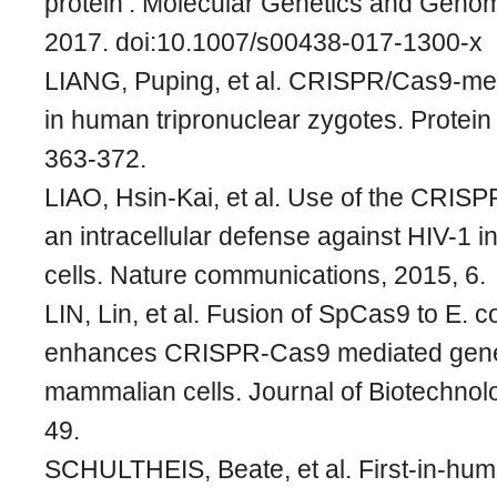
protein’. Molecular Genetics and Geno
2017. doi:10.1007/s00438-017-1300-x
LIANG, Puping, et al. CRISPR/Cas9-med
in human tripronuclear zygotes. Protein 
363-372.
LIAO, Hsin-Kai, et al. Use of the CRIS
an intracellular defense against HIV-1 i
cells. Nature communications, 2015, 6.
LIN, Lin, et al. Fusion of SpCas9 to E. c
enhances CRISPR-Cas9 mediated gene
mammalian cells. Journal of Biotechnol
49.
SCHULTHEIS, Beate, et al. First-in-hum