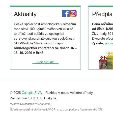
Aktuality
Předpla
Česká společnost ornitologická v letošním
Cena ročního
roce slaví 100. výročí svého vzniku a při
od čísla 1/20
té příležitosti pořádá ve spolupráci
Živy (tedy 59 
se Slovenskou ornitologickou společností
Dvouleté předp
SOS/BirdLife Slovensko
jubilejní
Zjistěte,
jak s
ornitologickou konferenci ve dnech 16.–
18. 10. 2026 v Brně
.
Podrobnější informace ke konferenci
... více aktualit ...
naleznete zde:
https://www.birdlife.cz/konference-2026/
Registrovat se můžete do 6. září.
Upozorňujeme, že termín pro odeslání
© 2026
Časopis ŽIVA
– Rozhled v oboru veškeré přírody.
abstraktu přihlášené přednášky nebo
posteru je už 30. června.
Založil roku 1853 J. E. Purkyně.
Vydává Nakladatelství Academia,
Středisko společných činností AV ČR, v. v. i., za podpory Akademie věd ČR.