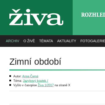
ROZHLE
živa
ARCHIV
O ŽIVĚ
TÉMATA
AKTUALITY
FOTOGALERI
Zimní období
Autor:
Anna Černá
Téma:
Jazykový koutek /
Vyšlo v časopise
Živa 1/2017
na straně X