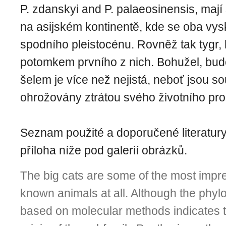
P. zdanskyi and P. palaeosinensis, mají
na asijském kontinentě, kde se oba vys
spodního pleistocénu. Rovněž tak tygr, k
potomkem prvního z nich. Bohužel, bud
šelem je více než nejistá, neboť jsou s
ohrožovány ztrátou svého životního pros
Seznam použité a doporučené literatury 
příloha níže pod galerií obrázků.
The big cats are some of the most impr
known animals at all. Al­though the phy
based on molecular methods indicates th