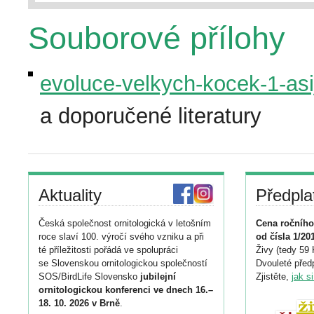
Souborové přílohy
evoluce-velkych-kocek-1-asi
a doporučené literatury
Aktuality
Předpla
Česká společnost ornitologická v letošním
Cena ročního
roce slaví 100. výročí svého vzniku a při
od čísla 1/20
té příležitosti pořádá ve spolupráci
Živy (tedy 59 
se Slovenskou ornitologickou společností
Dvouleté předp
SOS/BirdLife Slovensko
jubilejní
Zjistěte,
jak s
ornitologickou konferenci ve dnech 16.–
18. 10. 2026 v Brně
.