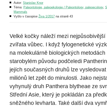
Autor:
Stanislav Knor
Téma:
Paleontologie, paleoekologie / Paleontology, paleoecology
,
S
Mammals
Vyšlo v časopise
Živa 1/2017
na straně 43
Velké kočky náleží mezi nejpůsobivější
zvířata vůbec. I když fylogenetické vý
na molekulárně biologických metodách
starobylém původu podčeledi Pantherinae
jejích současných druhů lze vysledovat
miliónů let zpět do minulosti. Jako nejsta
vyhynulý druh Panthera blytheae ze sv
Střední Asie, který je pokládán za před
sněžného levharta. Také další dva vymř