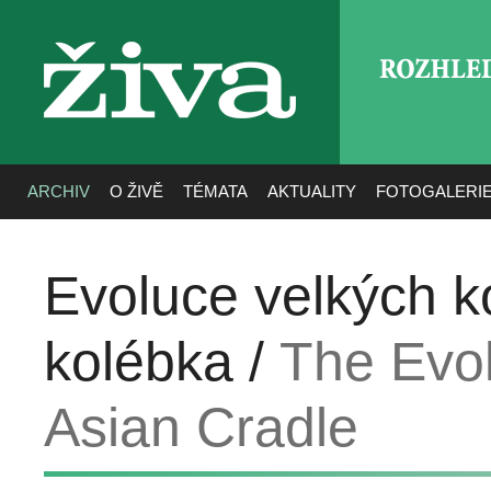
ROZHLE
živa
ARCHIV
O ŽIVĚ
TÉMATA
AKTUALITY
FOTOGALERI
Evoluce velkých k
kolébka /
The Evol
Asian Cradle