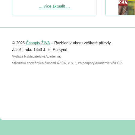
Podrobnější informace ke konferenci
... více aktualit ...
naleznete zde:
https://www.birdlife.cz/konference-2026/
Registrovat se můžete do 6. září.
Upozorňujeme, že termín pro odeslání
© 2026
Časopis ŽIVA
– Rozhled v oboru veškeré přírody.
abstraktu přihlášené přednášky nebo
posteru je už 30. června.
Založil roku 1853 J. E. Purkyně.
Vydává Nakladatelství Academia,
Středisko společných činností AV ČR, v. v. i., za podpory Akademie věd ČR.