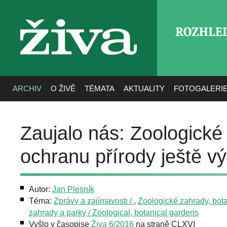
ROZHLE
živa
ARCHIV
O ŽIVĚ
TÉMATA
AKTUALITY
FOTOGALERI
Zaujalo nás: Zoologick
ochranu přírody ještě vý
Autor:
Jan Plesník
Téma:
Zprávy a zajímavosti /
,
Zoologické zahrady, bot
zahrady a parky / Zoological, botanical gardens
Vyšlo v časopise
Živa 6/2016
na straně CLXVI