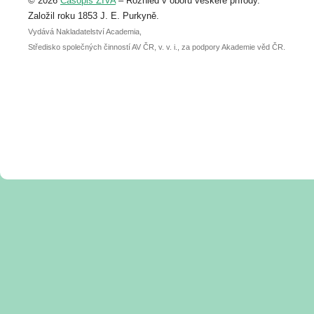
© 2026
Časopis ŽIVA
– Rozhled v oboru veškeré přírody.
abstraktu přihlášené přednášky nebo
posteru je už 30. června.
Založil roku 1853 J. E. Purkyně.
Vydává Nakladatelství Academia,
Středisko společných činností AV ČR, v. v. i., za podpory Akademie věd ČR.