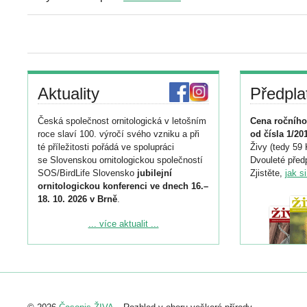
Aktuality
Předpla
Česká společnost ornitologická v letošním
Cena ročního
roce slaví 100. výročí svého vzniku a při
od čísla 1/20
té příležitosti pořádá ve spolupráci
Živy (tedy 59 
se Slovenskou ornitologickou společností
Dvouleté předp
SOS/BirdLife Slovensko
jubilejní
Zjistěte,
jak s
ornitologickou konferenci ve dnech 16.–
18. 10. 2026 v Brně
.
Podrobnější informace ke konferenci
... více aktualit ...
naleznete zde:
https://www.birdlife.cz/konference-2026/
Registrovat se můžete do 6. září.
Upozorňujeme, že termín pro odeslání