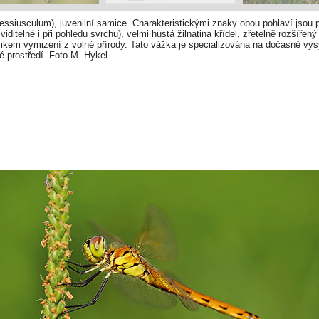
siusculum), juvenilní samice. Charakteristickými znaky obou pohlaví jsou 
iditelné i při pohledu svrchu), velmi hustá žilnatina křídel, zřetelně rozšíře
zikem vymizení z volné přírody. Tato vážka je specializována na dočasně vys
 prostředí. Foto M. Hykel