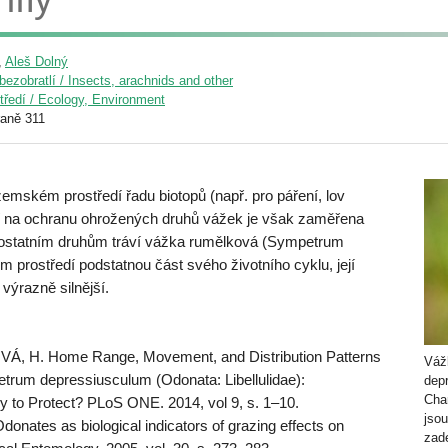
,
Aleš Dolný
ezobratlí / Insects, arachnids and other
středí / Ecology, Environment
raně 311
emském prostředí řadu biotopů (např. pro páření, lov
ení na ochranu ohrožených druhů vážek je však zaměřena
i ostatním druhům tráví vážka rumělková (Sympetrum
rostředí podstatnou část svého životního cyklu, její
výrazně silnější.
Á, H. Home Range, Movement, and Distribution Patterns
Váž
trum depressiusculum (Odonata: Libellulidae):
dep
Cha
y to Protect? PLoS ONE. 2014, vol 9, s. 1–10.
jso
ates as biological indicators of grazing effects on
zade