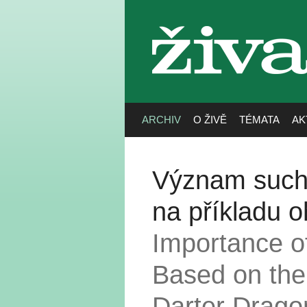
živa
ARCHIV
O ŽIVĚ
TÉMATA
AK
Význam sucho
na příkladu 
Importance of
Based on the
Darter Drago