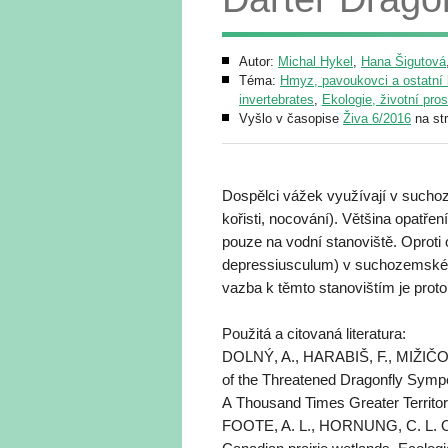
Autor:
Michal Hykel
,
Hana Šigutová
Téma:
Hmyz, pavoukovci a ostatní b
invertebrates
,
Ekologie, životní pro
Vyšlo v časopise
Živa 6/2016
na st
Dospělci vážek využívají v suchoz
kořisti, nocování). Většina opatř
pouze na vodní stanoviště. Oprot
depressiusculum) v suchozemském p
vazba k těmto stanovištím je proto 
Použitá a citovaná literatura:
DOLNÝ, A., HARABIŠ, F., MIŽIČOV
of the Threatened Dragonfly Sympe
A Thousand Times Greater Territor
FOOTE, A. L., HORNUNG, C. L. Odon