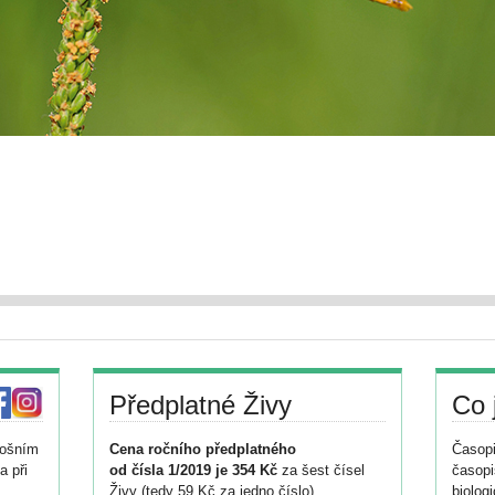
Předplatné Živy
Co 
tošním
Cena ročního předplatného
Časopi
a při
od čísla 1/2019 je 354 Kč
za šest čísel
časopi
Živy (tedy 59 Kč za jedno číslo).
biolog