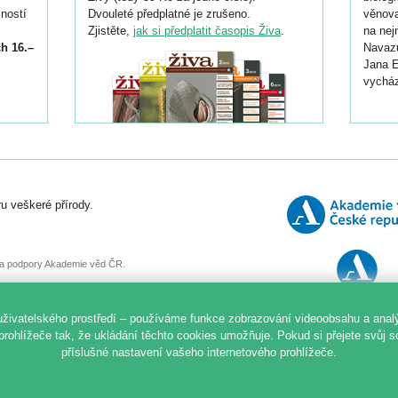
ností
Dvouleté předplatné je zrušeno.
věnova
Zjistěte,
jak si předplatit časopis Živa
.
na nej
h 16.–
Navazu
Jana E
vycház
i
026/
ní
u veškeré přírody.
o
, za podpory Akademie věd ČR.
uživatelského prostředí – používáme funkce zobrazování videoobsahu a anal
prohlížeče tak, že ukládání těchto cookies umožňuje. Pokud si přejete svůj 
příslušné nastavení vašeho internetového prohlížeče.