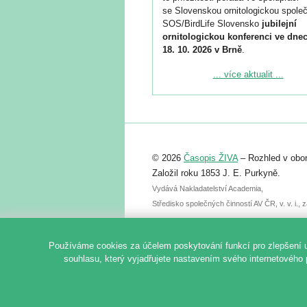
se Slovenskou ornitologickou společ
SOS/BirdLife Slovensko
jubilejní
ornitologickou konferenci ve dnec
18. 10. 2026 v Brně
.
Podrobnější informace ke konferenc
... více aktualit ...
naleznete zde:
https://www.birdlife.cz/konference-2
Registrovat se můžete do 6. září.
Upozorňujeme, že termín pro odeslá
© 2026
Časopis ŽIVA
– Rozhled v obor
abstraktu přihlášené přednášky neb
posteru je už 30. června.
Založil roku 1853 J. E. Purkyně.
Vydává Nakladatelství Academia,
Středisko společných činností AV ČR, v. v. i.
Používáme cookies za účelem poskytování funkcí pro zlepšení 
souhlasu, který vyjadřujete nastavením svého internetového 