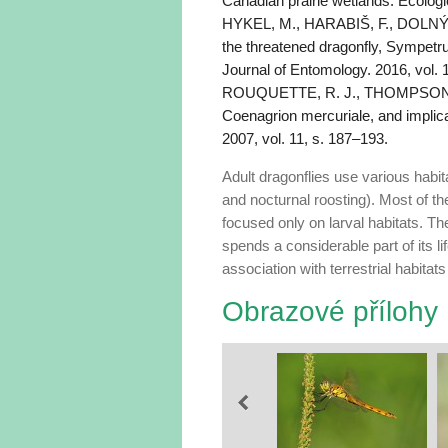
Canadian prairie wetlands. Ecologi
HYKEL, M., HARABIŠ, F., DOLNÝ, A. 
the threatened dragonfly, Sympetr
Journal of Entomology. 2016, vol. 
ROUQUETTE, R. J., THOMPSON, D. 
Coenagrion mercuriale, and implicat
2007, vol. 11, s. 187–193.
Adult dragonflies use various habita
and nocturnal roosting). Most of th
focused only on larval ha­bitats.
spends a considerable part of its l
associa­tion with terrestrial habita
Obrazové přílohy