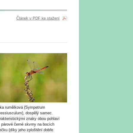
Článek v PDF ke stažení
ka rumělková (Sympetrum
ressiusculum), dospělý samec.
rakteristickými znaky obou pohlaví
u párové černé skvrny na bocích
čku (díky jeho zploštění dobře