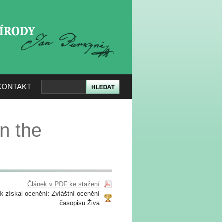
KERÉ PŘÍRODY
KONTAKT
n the
Článek v PDF ke stažení
k získal ocenění: Zvláštní ocenění
časopisu Živa