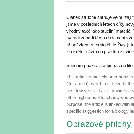
Článek stručně shrnuje velmi zajím
jsme v posledních letech díky no
vhodný také jako studijní materiál 
by rádi zapojili téma do vlastní vý
příspěvkem v tomto čísle Živy (str
konkrétní návrh na praktické cviče
Seznam použité a doporučené litera
This article concisely summarizes t
(Tetrapoda), which has been furthe
past few years. It also provides a 
other high school teachers, who woul
purpose, the article is linked with 
specific suggestion for a biology l
Obrazové přílohy