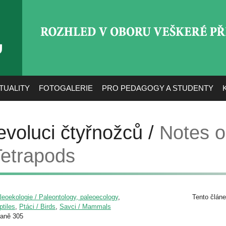
ROZHLED V OBORU VEŠ
TUALITY
FOTOGALERIE
PRO PEDAGOGY A STUDENTY
voluci čtyřnožců /
Notes o
Tetrapods
leoekologie / Paleontology, paleoecology
,
Tento článe
ptiles
,
Ptáci / Birds
,
Savci / Mammals
raně 305