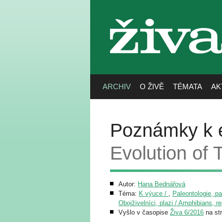
živa
ARCHIV
O ŽIVĚ
TÉMATA
AK
Poznámky k e
Evolution of 
Autor:
Hana Bednářová
Téma:
K výuce /
,
Paleontologie, pa
Obojživelníci, plazi / Amphibians, re
Vyšlo v časopise
Živa 6/2016
na st