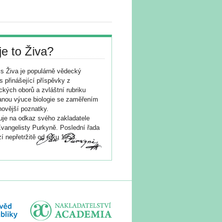
je to Živa?
s Živa je populárně vědecký
s přinášející příspěvky z
ických oborů a zvláštní rubriku
nou výuce biologie se zaměřením
novější poznatky.
je na odkaz svého zakladatele
vangelisty Purkyně. Poslední řada
í nepřetržitě od roku 1953.