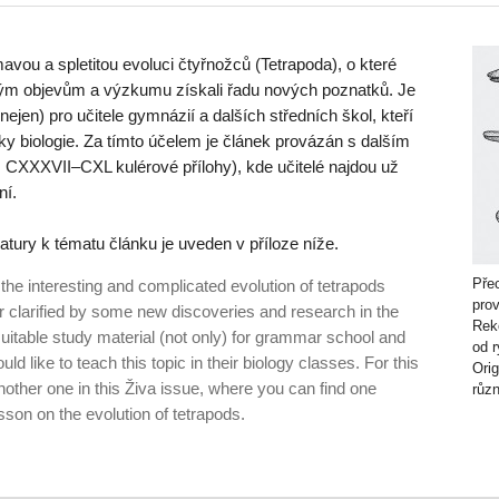
avou a spletitou evoluci čtyřnožců (Tetrapoda), o které
vým objevům a výzkumu získali řadu nových poznatků. Je
(nejen) pro učitele gymnázií a dalších středních škol, kteří
uky biologie. Za tímto účelem je článek provázán s dalším
. CXXXVII–CXL kulérové přílohy), kde učitelé najdou už
ní.
tury k tématu článku je uveden v příloze níže.
Pře
he in­teresting and complicated evolution of tetrapods
pro
r clari­fied by some new discoveries and research in the
Rek
suitable study material (not only) for grammar school and
od 
d like to teach this topic in their biology classes. For this
Ori
another one in this Živa issue, where you can find one
růz
esson on the evolution of tetrapods.