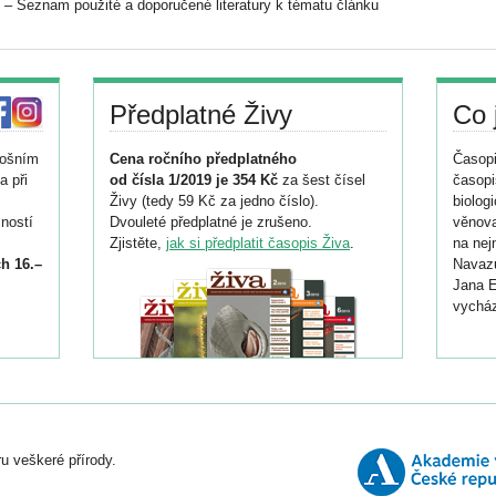
– Seznam použité a doporučené literatury k tématu článku
Předplatné Živy
Co 
tošním
Cena ročního předplatného
Časopi
a při
od čísla 1/2019 je 354 Kč
za šest čísel
časopi
Živy (tedy 59 Kč za jedno číslo).
biolog
ností
Dvouleté předplatné je zrušeno.
věnova
Zjistěte,
jak si předplatit časopis Živa
.
na nej
h 16.–
Navazu
Jana E
vycház
i
026/
ní
u veškeré přírody.
o