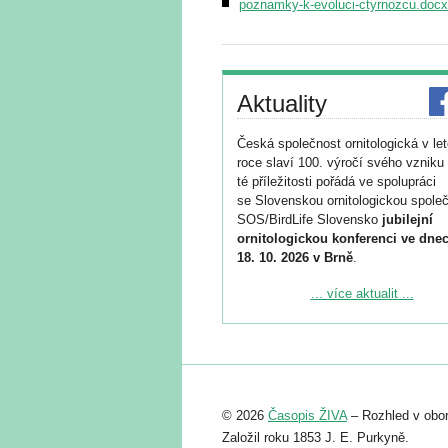
poznamky-k-evoluci-ctyrnozcu.docx
Aktuality
Česká společnost ornitologická v le
roce slaví 100. výročí svého vzniku 
té příležitosti pořádá ve spolupráci
se Slovenskou ornitologickou společ
SOS/BirdLife Slovensko
jubilejní
ornitologickou konferenci ve dnec
18. 10. 2026 v Brně
.
Podrobnější informace ke konferenc
... více aktualit ...
naleznete zde:
https://www.birdlife.cz/konference-2
Registrovat se můžete do 6. září.
Upozorňujeme, že termín pro odeslá
© 2026
Časopis ŽIVA
– Rozhled v obor
abstraktu přihlášené přednášky neb
posteru je už 30. června.
Založil roku 1853 J. E. Purkyně.