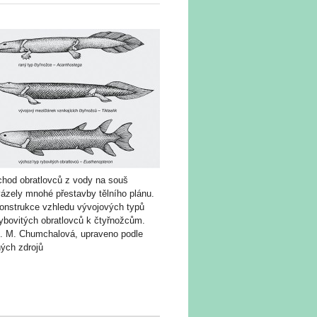
chod obratlovců z vody na souš
vázely mnohé přestavby tělního plánu.
onstrukce vzhledu vývojových typů
rybovitých obratlovců k čtyřnožcům.
g. M. Chumchalová, upraveno podle
ných zdrojů