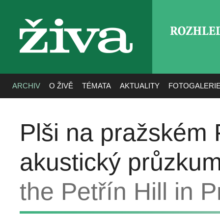
ROZHLE
živa
ARCHIV
O ŽIVĚ
TÉMATA
AKTUALITY
FOTOGALERI
Plši na pražském P
akustický průzkum
the Petřín Hill in P