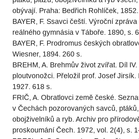
obývají. Praha: Bedřich Rohlíček, 1852.
BAYER, F. Ssavci čeští. Výroční zpráva 
reálného gymnásia v Táboře. 1890, s. 
BAYER, F. Prodromus českých obratlovc
Wiesner, 1894. 260 s.
BREHM, A. Brehmův život zvířat. Díl IV. 
ploutvonožci. Přeložil prof. Josef Jirsík.
1927. 618 s.
FRIČ, A. Obratlovci země české. Sezn
v Čechách pozorovaných savců, ptáků,
obojživelníků a ryb. Archiv pro přírodo
proskoumání Čech. 1972, vol. 2(4), s. 