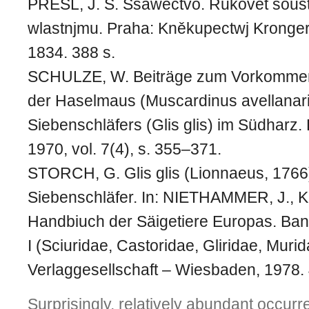
PRESL, J. S. Ssawectvo. Rukovět sous
wlastnjmu. Praha: Kněkupectwj Kronge
1834. 388 s.
SCHULZE, W. Beiträge zum Vorkommen 
der Haselmaus (Muscardinus avellanar
Siebenschläfers (Glis glis) im Südharz. 
1970, vol. 7(4), s. 355–371.
STORCH, G. Glis glis (Lionnaeus, 1766
Siebenschläfer. In: NIETHAMMER, J., KR
Handbiuch der Säigetiere Europas. Ban
I (Sciuridae, Castoridae, Gliridae, Mur
Verlaggesellschaft – Wiesbaden, 1978. 
Surprisingly, relatively abundant occurr