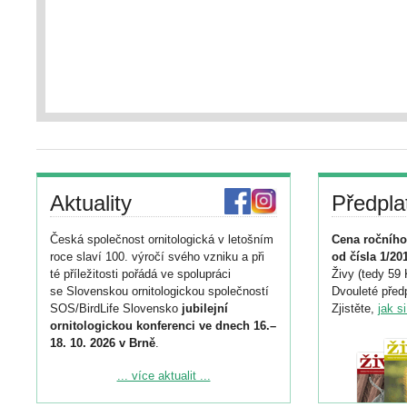
Aktuality
Předpla
Česká společnost ornitologická v letošním
Cena ročního
roce slaví 100. výročí svého vzniku a při
od čísla 1/20
té příležitosti pořádá ve spolupráci
Živy (tedy 59 
se Slovenskou ornitologickou společností
Dvouleté předp
SOS/BirdLife Slovensko
jubilejní
Zjistěte,
jak s
ornitologickou konferenci ve dnech 16.–
18. 10. 2026 v Brně
.
Podrobnější informace ke konferenci
... více aktualit ...
naleznete zde: