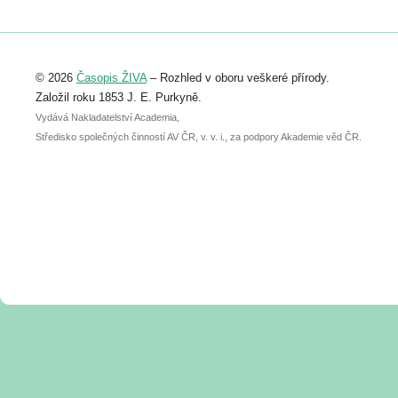
https://www.birdlife.cz/konference-2026/
Registrovat se můžete do 6. září.
Upozorňujeme, že termín pro odeslání
© 2026
Časopis ŽIVA
– Rozhled v oboru veškeré přírody.
abstraktu přihlášené přednášky nebo
posteru je už 30. června.
Založil roku 1853 J. E. Purkyně.
Vydává Nakladatelství Academia,
Středisko společných činností AV ČR, v. v. i., za podpory Akademie věd ČR.