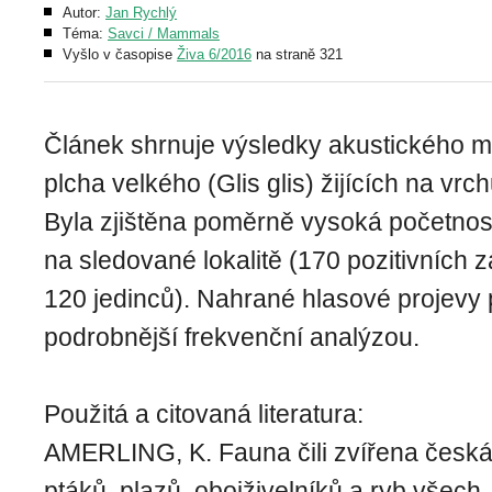
Autor:
Jan Rychlý
Téma:
Savci / Mammals
Vyšlo v časopise
Živa 6/2016
na straně 321
Článek shrnuje výsledky akustického m
plcha velkého (Glis glis) žijících na vrc
Byla zjištěna poměrně vysoká početnos
na sledované lokalitě (170 pozitivních
120 jedinců). Nahrané hlasové projevy 
podrobnější frekvenční analýzou.
Použitá a citovaná literatura:
AMERLING, K. Fauna čili zvířena česká.
ptáků, plazů, obojživelníků a ryb všech