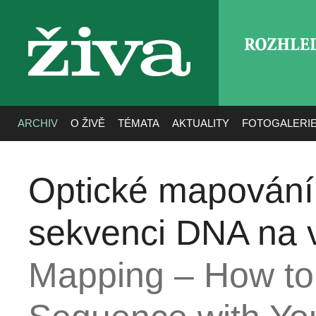
ROZHLE
živa
ARCHIV
O ŽIVĚ
TÉMATA
AKTUALITY
FOTOGALERI
Optické mapování 
sekvenci DNA na v
Mapping – How to