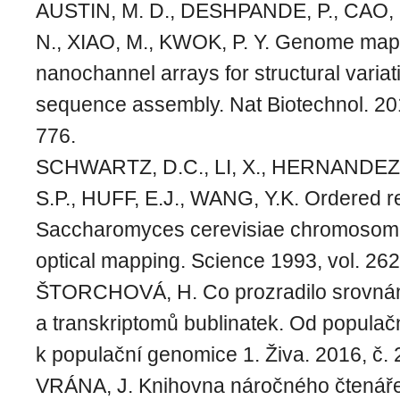
AUSTIN, M. D., DESHPANDE, P., CAO
N., XIAO, M., KWOK, P. Y. Genome map
nanochannel arrays for structural variat
sequence assembly. Nat Biotechnol. 201
776.
SCHWARTZ, D.C., LI, X., HERNANDEZ,
S.P., HUFF, E.J., WANG, Y.K. Ordered re
Saccharomyces cerevisiae chromosome
optical mapping. Science 1993, vol. 262
ŠTORCHOVÁ, H. Co prozradilo srovná
a transkriptomů bublinatek. Od populač
k populační genomice 1. Živa. 2016, č. 
VRÁNA, J. Knihovna náročného čtenáře