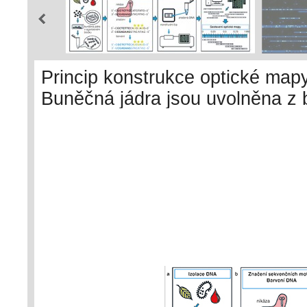
Princip konstrukce optické mapy
Buněčná jádra jsou uvolněna z
gelu, z kterého je extrahována 
fluorescenčně označeny specifi
obarvena celá molekula DNA (b)
poté za pomoci přístroje nataže
(c). l Získaný obrazový materi
informaci o délce molekul a poz
základě této informace je sesta
Toegelová