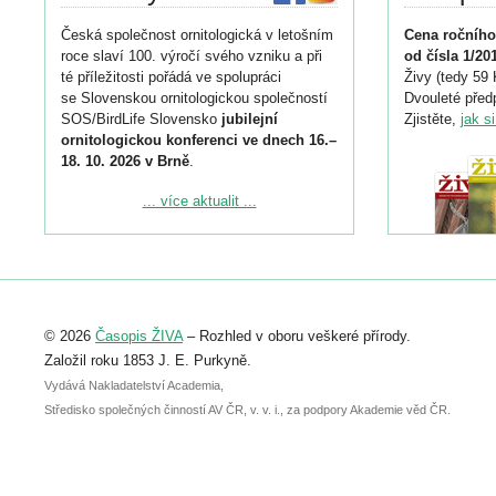
Česká společnost ornitologická v letošním
Cena ročního
roce slaví 100. výročí svého vzniku a při
od čísla 1/20
té příležitosti pořádá ve spolupráci
Živy (tedy 59 
se Slovenskou ornitologickou společností
Dvouleté předp
SOS/BirdLife Slovensko
jubilejní
Zjistěte,
jak s
ornitologickou konferenci ve dnech 16.–
18. 10. 2026 v Brně
.
Podrobnější informace ke konferenci
... více aktualit ...
naleznete zde:
https://www.birdlife.cz/konference-2026/
Registrovat se můžete do 6. září.
Upozorňujeme, že termín pro odeslání
© 2026
Časopis ŽIVA
– Rozhled v oboru veškeré přírody.
abstraktu přihlášené přednášky nebo
posteru je už 30. června.
Založil roku 1853 J. E. Purkyně.
Vydává Nakladatelství Academia,
Středisko společných činností AV ČR, v. v. i., za podpory Akademie věd ČR.