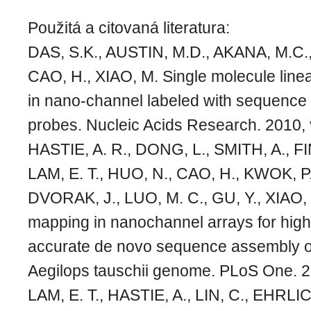
Použitá a citovaná literatura:
DAS, S.K., AUSTIN, M.D., AKANA, M.C
CAO, H., XIAO, M. Single molecule line
in nano-channel labeled with sequence s
probes. Nucleic Acids Research. 2010, v
HASTIE, A. R., DONG, L., SMITH, A., F
LAM, E. T., HUO, N., CAO, H., KWOK, P. 
DVORAK, J., LUO, M. C., GU, Y., XIAO
mapping in nanochannel arrays for hig
accurate de novo sequence assembly o
Aegilops tauschii genome. PLoS One. 20
LAM, E. T., HASTIE, A., LIN, C., EHRLIC