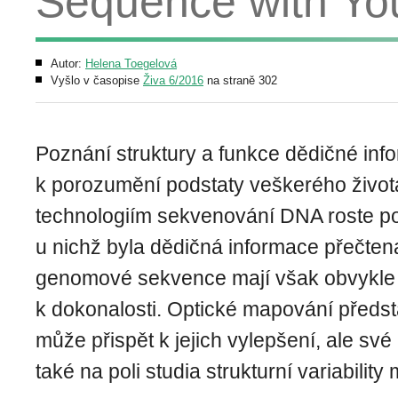
Sequence with Yo
Autor:
Helena Toegelová
Vyšlo v časopise
Živa 6/2016
na straně 302
Poznání struktury a funkce dědičné inf
k porozumění podstaty veškerého živo
technologiím sekvenování DNA roste p
u nichž byla dědičná informace přečte
genomové sekvence mají však obvykle
k dokonalosti. Optické mapování předsta
může přispět k jejich vylepšení, ale své
také na poli studia strukturní variabilit