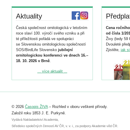
Aktuality
Předpla
Česká společnost ornitologická v letošním
Cena ročního
roce slaví 100. výročí svého vzniku a při
od čísla 1/20
té příležitosti pořádá ve spolupráci
Živy (tedy 59 
se Slovenskou ornitologickou společností
Dvouleté předp
SOS/BirdLife Slovensko
jubilejní
Zjistěte,
jak s
ornitologickou konferenci ve dnech 16.–
18. 10. 2026 v Brně
.
Podrobnější informace ke konferenci
... více aktualit ...
naleznete zde:
https://www.birdlife.cz/konference-2026/
Registrovat se můžete do 6. září.
Upozorňujeme, že termín pro odeslání
© 2026
Časopis ŽIVA
– Rozhled v oboru veškeré přírody.
abstraktu přihlášené přednášky nebo
posteru je už 30. června.
Založil roku 1853 J. E. Purkyně.
Vydává Nakladatelství Academia,
Středisko společných činností AV ČR, v. v. i., za podpory Akademie věd ČR.