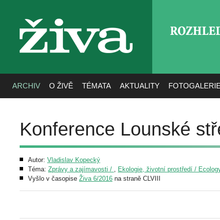
ROZHLE
živa
ARCHIV
O ŽIVĚ
TÉMATA
AKTUALITY
FOTOGALERI
Konference Lounské stře
Autor:
Vladislav Kopecký
Téma:
Zprávy a zajímavosti /
,
Ekologie, životní prostředí / Ecolo
Vyšlo v časopise
Živa 6/2016
na straně CLVIII