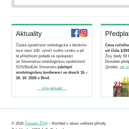
Aktuality
Předpla
Česká společnost ornitologická v letošním
Cena ročního
roce slaví 100. výročí svého vzniku a při
od čísla 1/20
té příležitosti pořádá ve spolupráci
Živy (tedy 59 
se Slovenskou ornitologickou společností
Dvouleté předp
SOS/BirdLife Slovensko
jubilejní
Zjistěte,
jak s
ornitologickou konferenci ve dnech 16.–
18. 10. 2026 v Brně
.
Podrobnější informace ke konferenci
... více aktualit ...
naleznete zde:
https://www.birdlife.cz/konference-2026/
Registrovat se můžete do 6. září.
Upozorňujeme, že termín pro odeslání
© 2026
Časopis ŽIVA
– Rozhled v oboru veškeré přírody.
abstraktu přihlášené přednášky nebo