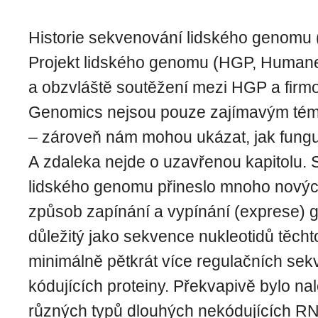
Historie sekvenování lidského genomu
Projekt lidského genomu (HGP, Human
a obzvláště soutěžení mezi HGP a firm
Genomics nejsou pouze zajímavým téma
– zároveň nám mohou ukázat, jak fungu
A zdaleka nejde o uzavřenou kapitolu.
lidského genomu přineslo mnoho novýc
způsob zapínání a vypínání (exprese) 
důležitý jako sekvence nukleotidů těcht
minimálně pětkrát více regulačních se
kódujících proteiny. Překvapivě bylo n
různých typů dlouhých nekódujících R