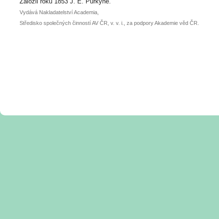
posteru je už 30. června.
Založil roku 1853 J. E. Purkyně.
Vydává Nakladatelství Academia,
Středisko společných činností AV ČR, v. v. i., za podpory Akademie věd ČR.