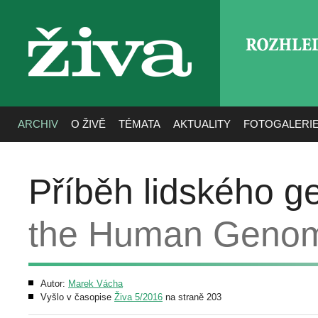
ROZHLE
živa
ARCHIV
O ŽIVĚ
TÉMATA
AKTUALITY
FOTOGALERI
Příběh lidského 
the Human Geno
Autor:
Marek Vácha
Vyšlo v časopise
Živa 5/2016
na straně 203