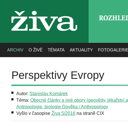
ROZHLE
živa
ARCHIV
O ŽIVĚ
TÉMATA
AKTUALITY
FOTOGALERI
Perspektivy Evropy
Autor:
Stanislav Komárek
Téma:
Obecné články a jiné obory (geovědy, lékařství aj
Antropologie, biologie člověka / Anthropology
Vyšlo v časopise
Živa 5/2016
na straně CIX