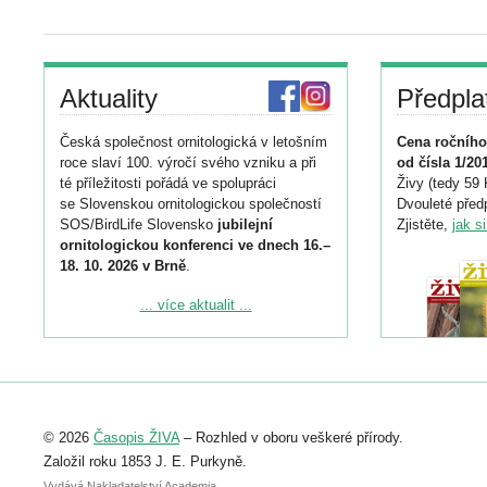
Aktuality
Předpla
Česká společnost ornitologická v letošním
Cena ročního
roce slaví 100. výročí svého vzniku a při
od čísla 1/20
té příležitosti pořádá ve spolupráci
Živy (tedy 59 
se Slovenskou ornitologickou společností
Dvouleté předp
SOS/BirdLife Slovensko
jubilejní
Zjistěte,
jak s
ornitologickou konferenci ve dnech 16.–
18. 10. 2026 v Brně
.
Podrobnější informace ke konferenci
... více aktualit ...
naleznete zde:
https://www.birdlife.cz/konference-2026/
Registrovat se můžete do 6. září.
Upozorňujeme, že termín pro odeslání
© 2026
Časopis ŽIVA
– Rozhled v oboru veškeré přírody.
abstraktu přihlášené přednášky nebo
posteru je už 30. června.
Založil roku 1853 J. E. Purkyně.
Vydává Nakladatelství Academia,