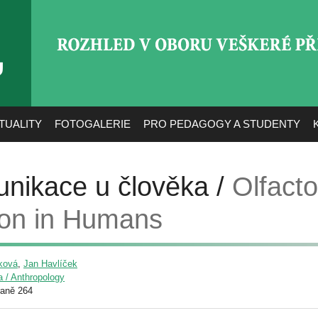
ROZHLED V OBORU VEŠ
TUALITY
FOTOGALERIE
PRO PEDAGOGY A STUDENTY
nikace u člověka /
Olfacto
on in Humans
ková
,
Jan Havlíček
a / Anthropology
raně 264