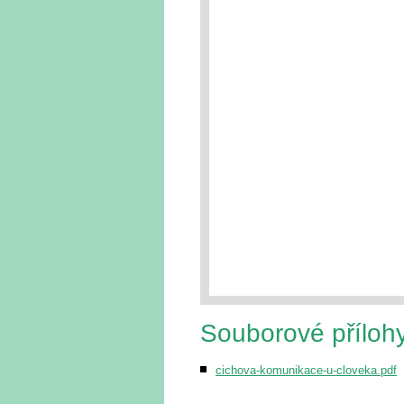
Souborové příloh
cichova-komunikace-u-cloveka.pdf