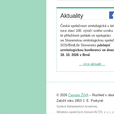
Aktuality
Česká společnost ornitologická v le
roce slaví 100. výročí svého vzniku 
té příležitosti pořádá ve spolupráci
se Slovenskou ornitologickou společ
SOS/BirdLife Slovensko
jubilejní
ornitologickou konferenci ve dnec
18. 10. 2026 v Brně
.
Podrobnější informace ke konferenc
... více aktualit ...
naleznete zde:
https://www.birdlife.cz/konference-2
Registrovat se můžete do 6. září.
Upozorňujeme, že termín pro odeslá
© 2026
Časopis ŽIVA
– Rozhled v obor
abstraktu přihlášené přednášky neb
posteru je už 30. června.
Založil roku 1853 J. E. Purkyně.
Vydává Nakladatelství Academia,
Středisko společných činností AV ČR, v. v. i.