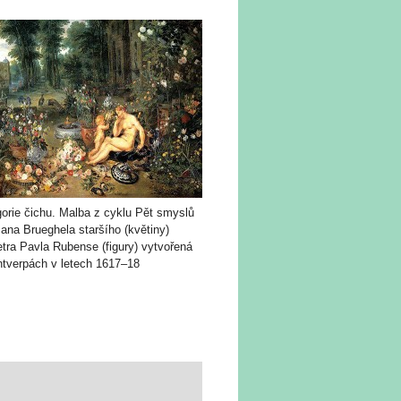
gorie čichu. Malba z cyklu Pět smyslů
ana Brueghela staršího (květiny)
tra Pavla Rubense (figury) vytvořená
ntverpách v letech 1617–18