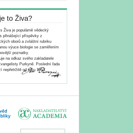
je to Živa?
s Živa je populárně vědecký
s přinášející příspěvky z
ických oborů a zvláštní rubriku
nou výuce biologie se zaměřením
novější poznatky.
je na odkaz svého zakladatele
vangelisty Purkyně. Poslední řada
í nepřetržitě od roku 1953.