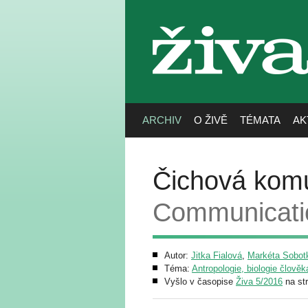
živa
ARCHIV
O ŽIVĚ
TÉMATA
AK
Čichová komu
Communicati
Autor:
Jitka Fialová
,
Markéta Sobot
Téma:
Antropologie, biologie člověk
Vyšlo v časopise
Živa 5/2016
na st