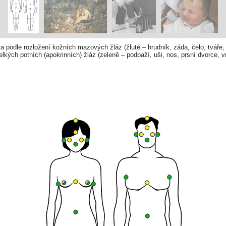
a podle rozložení kožních mazových žláz (žlutě – hrudník, záda, čelo, tváře,
elkých potních (apokrinních) žláz (zeleně – podpaží, uši, nos, prsní dvorce, v