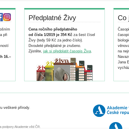
Předplatné Živy
Co 
tošním
Cena ročního předplatného
Časopi
a při
od čísla 1/2019 je 354 Kč
za šest čísel
časopi
Živy (tedy 59 Kč za jedno číslo).
biolog
ností
Dvouleté předplatné je zrušeno.
věnova
Zjistěte,
jak si předplatit časopis Živa
.
na nej
h 16.–
Navazu
Jana E
vycház
i
026/
ní
u veškeré přírody.
o
, za podpory Akademie věd ČR.