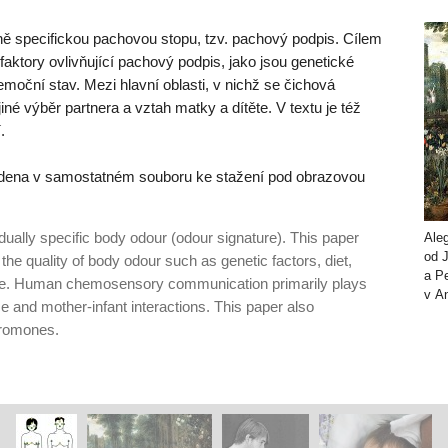
ně specifickou pachovou stopu, tzv. pachový podpis. Cílem
faktory ovlivňující pachový podpis, jako jsou genetické
moční stav. Mezi hlavní oblasti, v nichž se čichová
né výběr partnera a vztah matky a dítěte. V textu je též
.
uvedena v samostatném souboru ke stažení pod obrazovou
ually specific body odour (odour signature). This paper
Ale
od J
 the quality of body odour such as genetic factors, diet,
a Pe
ate. Hu­man chemosensory communication primarily plays
v A
ce and mother-infant interactions. This paper also
eromones.