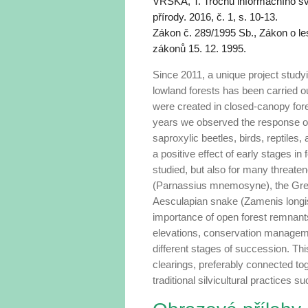
VRŠKA, T. Trochu informačního sv
přírody. 2016, č. 1, s. 10-13.
Zákon č. 289/1995 Sb., Zákon o le
zákonů 15. 12. 1995.
Since 2011, a unique project studyin
lowland forests has been carried ou
were created in closed-canopy fores
years we observed the response of 
saproxylic beetles, birds, reptiles,
a positive effect of early stages in
studied, but also for many threa­te
(Parnassius mnemosyne), the Grea
Aesculapian snake (Zamenis longi
importance of open forest remnants 
elevations, conservation manageme
different stages of succession. Thi
clearings, preferably connected tog
traditional silvicultural practices 