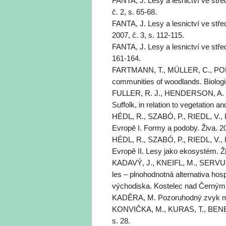
FANTA, J. Lesy a lesnictví ve střed
č. 2, s. 65-68.
FANTA, J. Lesy a lesnictví ve stře
2007, č. 3, s. 112-115.
FANTA, J. Lesy a lesnictví ve střed
161-164.
FARTMANN, T., MÜLLER, C., PONIA
communities of woodlands. Biologic
FULLER, R. J., HENDERSON, A. C. 
Suffolk, in relation to vegetation 
HÉDL, R., SZABÓ, P., RIEDL, V., 
Evropě I. Formy a podoby. Živa. 201
HÉDL, R., SZABÓ, P., RIEDL, V., 
Evropě II. Lesy jako ekosystém. Ži
KADAVÝ, J., KNEIFL, M., SERVUS,
les – plnohodnotná alternativa hos
východiska. Kostelec nad Černými l
KADĚRA, M. Pozoruhodný zvyk mize
KONVIČKA, M., KURAS, T., BENEŠ,
s. 28.