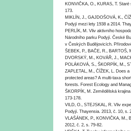
KONVIČKA, O., KURAS, T. Staré str
173.
MIKLÍN, J., GAJDOŠOVÁ, K., ČÍŽE
Podyjí mezi lety 1938 a 2014. Thaye
PERLÍK, M. Vliv aktivního hospod
Národního parku Podyjí. České Bud
v Českých Budějovicích. Přírodov
ŠEBEK, P., BAČE, R., BARTOŠ, 
DVORSKÝ, M., KOVÁŘ, J., MACHA
POLÁKOVÁ, S., ŠKORPÍK, M., ST
ZAPLETAL, M., ČÍŽEK, L. Does a mi
protected areas? A multi-taxa shor
forests. Forest Ecology and Manag
ŠKORPÍK, M. Zemědělská krajina a
173-178.
VILD, O., STEJSKAL, R. Vliv exper
Podyjí. Thayensia. 2013, č. 10, s. 
VLAŠÁNEK, P., KONVIČKA, M., BEN
2012, č. 2, s. 79-82.