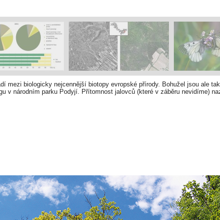
dí mezi biologicky nejcennější biotopy evropské přírody. Bohužel jsou ale tak
gu v národním parku Podyjí. Přítomnost jalovců (které v záběru nevidíme) na