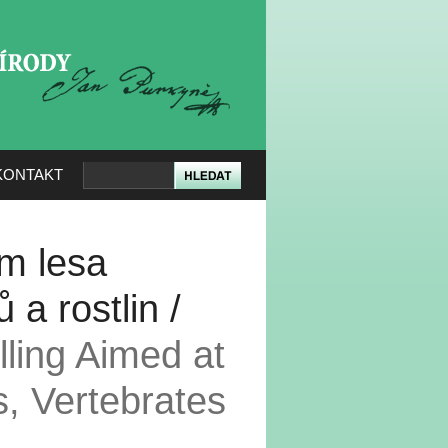
KERÉ PŘÍRODY
KONTAKT
ím lesa
 a rostlin /
lling Aimed at
s, Vertebrates