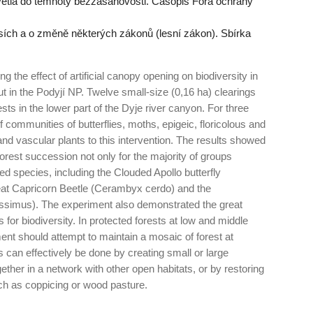
ětla do temnoty bezzásahovosti. Časopis Fóra ochrany
sích a o změně některých zákonů (lesní zákon). Sbírka
g the effect of artificial canopy opening on biodiversity in
t in the Podyjí NP. Twelve small-size (0,16 ha) clearings
ts in the lower part of the Dyje river canyon. For three
communities of butterflies, moths, epigeic, floricolous and
 and vascular plants to this intervention. The results showed
 forest succession not only for the majority of groups
ned species, including the Clouded Apollo butterfly
t Capricorn Beetle (Cerambyx cerdo) and the
ssimus). The experiment also demonstrated the great
for biodiversity. In protected forests at low and middle
nt should attempt to maintain a mosaic of forest at
s can effectively be done by creating small or large
ether in a network with other open habitats, or by restoring
such as coppicing or wood pasture.