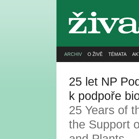
živa
ARCHIV
O ŽIVĚ
TÉMATA
AK
25 let NP Pod
k podpoře bio
25 Years of t
the Support o
and Plants