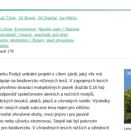
káš Čížek
,
Jiří Beneš
,
Jiří Doležal
,
Jan Miklín
,
/ Ecology, Environment
,
Národní parky / National
ezobratlí / Insects, arachnids and other
stlin, pěstitelství / Botany, plant physiology
,
ptiles
raně 179
u Podyjí unikátní projekt s cílem zjistit, jaký vliv má
poje na biodiverzitu nížinných lesů. V zapojených lesích
vytvořeno dvanáct maloplošných pasek (každá 0,16 ha)
a odpověď společenstev denních a nočních motýlů,
ylických brouků, ptáků, plazů a cévnatých rostlin. Výsledky
m raných stadií sukcese lesa nejen pro většinu
mnohé ohrožené druhy, mezi jinými i pro jasoně
o nebo užovku stromovou. Stejně tak byl potvrzen
ro biodiverzitu. V chráněných lesích nižších a středních
Leso