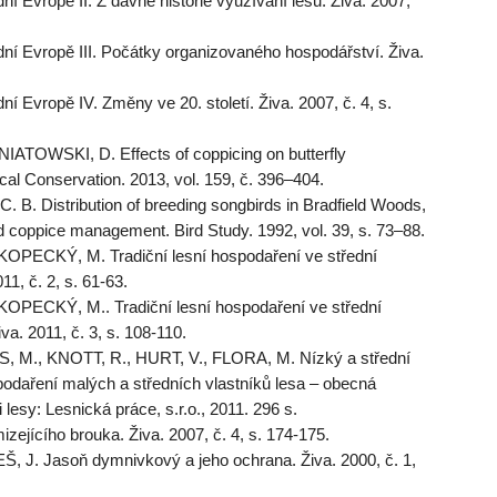
ní Evropě II. Z dávné historie využívání lesů. Živa. 2007,
dní Evropě III. Počátky organizovaného hospodářství. Živa.
ní Evropě IV. Změny ve 20. století. Živa. 2007, č. 4, s.
TOWSKI, D. Effects of coppicing on butterfly
al Conservation. 2013, vol. 159, č. 396–404.
B. Distribution of breeding songbirds in Bradfield Woods,
and coppice management. Bird Study. 1992, vol. 39, s. 73–88.
KOPECKÝ, M. Tradiční lesní hospodaření ve střední
1, č. 2, s. 61-63.
KOPECKÝ, M.. Tradiční lesní hospodaření ve střední
va. 2011, č. 3, s. 108-110.
 M., KNOTT, R., HURT, V., FLORA, M. Nízký a střední
podaření malých a středních vlastníků lesa – obecná
esy: Lesnická práce, s.r.o., 2011. 296 s.
jícího brouka. Živa. 2007, č. 4, s. 174-175.
 J. Jasoň dymnivkový a jeho ochrana. Živa. 2000, č. 1,