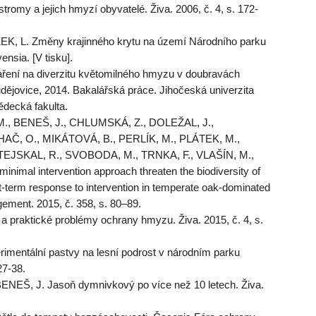
omy a jejich hmyzí obyvatelé. Živa. 2006, č. 4, s. 172-
K, L. Změny krajinného krytu na území Národního parku
nsia. [V tisku].
aření na diverzitu květomilného hmyzu v doubravách
ějovice, 2014. Bakalářská práce. Jihočeská univerzita
ědecká fakulta.
M., BENEŠ, J., CHLUMSKÁ, Z., DOLEŽAL, J.,
Č, O., MIKÁTOVÁ, B., PERLÍK, M., PLÁTEK, M.,
EJSKAL, R., SVOBODA, M., TRNKA, F., VLAŠÍN, M.,
nimal intervention approach threaten the biodiversity of
t-term response to intervention in temperate oak-dominated
ement. 2015, č. 358, s. 80–89.
 praktické problémy ochrany hmyzu. Živa. 2015, č. 4, s.
imentální pastvy na lesní podrost v národním parku
27-38.
EŠ, J. Jasoň dymnivkový po více než 10 letech. Živa.