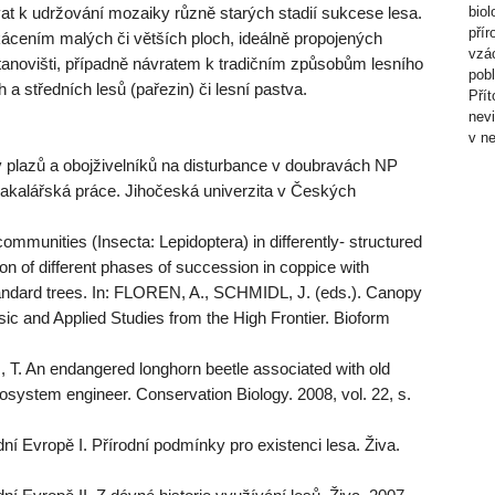
 k udržování mozaiky různě starých stadií sukcese lesa.
biol
přír
 kácením malých či větších ploch, ideálně propojených
vzác
tanovišti, případně návratem k tradičním způsobům lesního
pob
 a středních lesů (pařezin) či lesní pastva.
Přít
nev
v n
lazů a obojživelníků na disturbance v doubravách NP
Bakalářská práce. Jihočeská univerzita v Českých
ommunities (Insecta: Lepidoptera) in differently- structured
n of different phases of succession in coppice with
tandard trees. In: FLOREN, A., SCHMIDL, J. (eds.). Canopy
ic and Applied Studies from the High Frontier. Bioform
. An endangered longhorn beetle associated with old
cosystem engineer. Conservation Biology. 2008, vol. 22, s.
dní Evropě I. Přírodní podmínky pro existenci lesa. Živa.