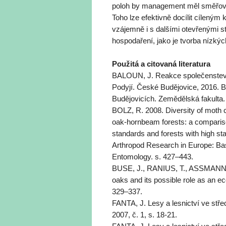
poloh by management měl směřovat
Toho lze efektivně docílit cíleným
vzájemně i s dalšími otevřenými s
hospodaření, jako je tvorba nízkých
Použitá a citovaná literatura
BALOUN, J. Reakce společenstev p
Podyjí. České Budějovice, 2016. 
Budějovicích. Zemědělská fakulta.
BOLZ, R. 2008. Diversity of moth c
oak-hornbeam forests: a compariso
standards and forests with high s
Arthropod Research in Europe: Bas
Entomology. s. 427–443.
BUSE, J., RANIUS, T., ASSMANN, T
oaks and its possible role as an e
329–337.
FANTA, J. Lesy a lesnictví ve stře
2007, č. 1, s. 18-21.