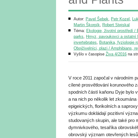
Autor:
Pavel Šebek
,
Petr Kozel
,
Lu
Martin Škorpík
,
Robert Stejskal
Téma:
Ekologie, životní prostředí 
parks
,
Hmyz, pavoukovci a ostatní b
invertebrates
,
Botanika, fyziologie ro
Obojživelníci, plazi / Amphibians, re
Vyšlo v časopise
Živa 4/2016
na st
V roce 2011 započal v národním park
cílené prosvětlování korunového zá
spodních částí kaňonu Dyje bylo 
a na nich po několik let zkoumán
epigeických, florikolních a saprox
výzkumu dokládají pozitivní význa
studovaných skupin, ale také pro 
dymnivkového, tesaříka obrovskéh
obrovský význam otevřených lesů p