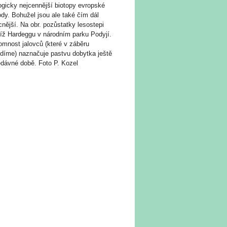
ogicky nejcennější biotopy evropské
ody. Bohužel jsou ale také čím dál
nější. Na obr. pozůstatky lesostepi
líž Hardeggu v národním parku Podyjí.
omnost jalovců (které v záběru
idíme) naznačuje pastvu dobytka ještě
edávné době. Foto P. Kozel