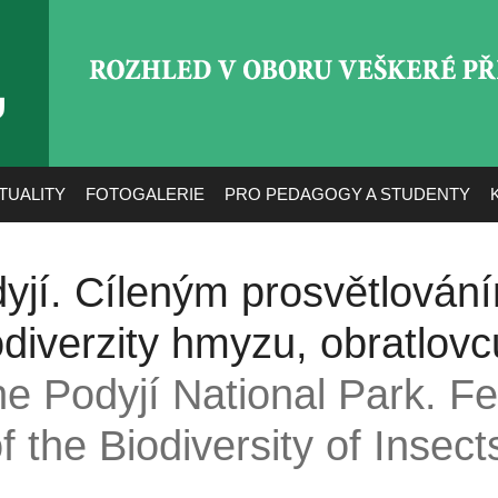
ROZHLED V OBORU VEŠ
TUALITY
FOTOGALERIE
PRO PEDAGOGY A STUDENTY
yjí. Cíleným prosvětlován
diverzity hmyzu, obratlovců
he Podyjí National Park. Fe
f the Biodiversity of Insect