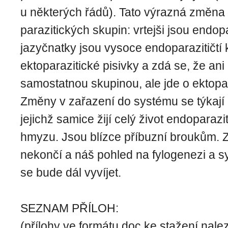
u některých řádů). Tato výrazná změna 
parazitických skupin: vrtejši jsou endopa
jazyčnatky jsou vysoce endoparazitičtí k
ektoparazitické pisivky a zdá se, že ani
samostatnou skupinou, ale jde o ektopar
Změny v zařazení do systému se týkají 
jejichž samice žijí celý život endoparazi
hmyzu. Jsou blízce příbuzní broukům. 
nekončí a náš pohled na fylogenezi a s
se bude dál vyvíjet.
SEZNAM PŘÍLOH:
(přílohy ve formátu doc ke stažení nale