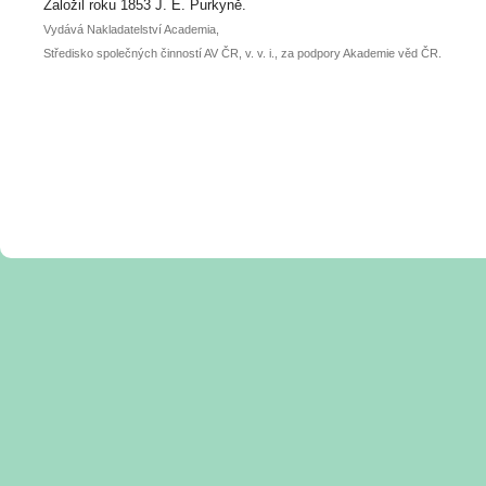
posteru je už 30. června.
Založil roku 1853 J. E. Purkyně.
Vydává Nakladatelství Academia,
Středisko společných činností AV ČR, v. v. i., za podpory Akademie věd ČR.