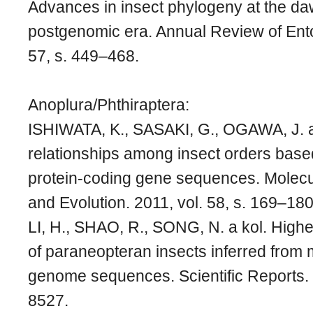
Advances in insect phylogeny at the da
postgenomic era. Annual Review of Ento
57, s. 449–468.
Anoplura/Phthiraptera:
ISHIWATA, K., SASAKI, G., OGAWA, J. a
relationships among insect orders base
protein-coding gene sequences. Molecu
and Evolution. 2011, vol. 58, s. 169–180
LI, H., SHAO, R., SONG, N. a kol. High
of paraneopteran insects inferred from 
genome sequences. Scientific Reports. 2
8527.