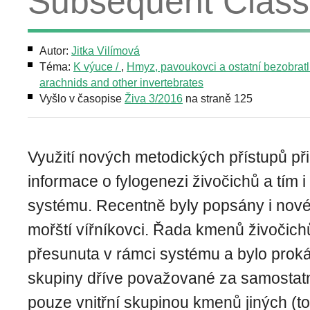
Subsequent Classi
Autor:
Jitka Vilímová
Téma:
K výuce /
,
Hmyz, pavoukovci a ostatní bezobratlí 
arachnids and other invertebrates
Vyšlo v časopise
Živa 3/2016
na straně 125
Využití nových metodických přístupů při
informace o fylogenezi živočichů a tím i
systému. Recentně byly popsány i nové
mořští vířníkovci. Řada kmenů živočich
přesunuta v rámci systému a bylo pro
skupiny dříve považované za samostat
pouze vnitřní skupinou kmenů jiných (tot