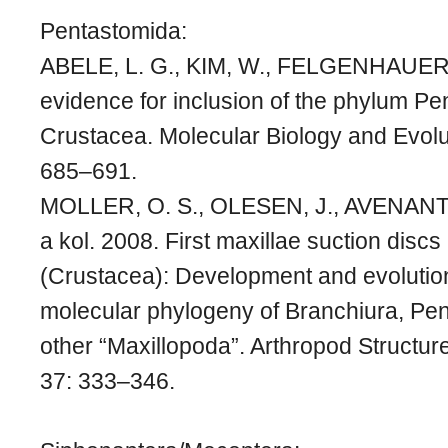
Pentastomida:
ABELE, L. G., KIM, W., FELGENHAUER, 
evidence for inclusion of the phylum Pe
Crustacea. Molecular Biology and Evoluti
685–691.
MOLLER, O. S., OLESEN, J., AVENAN
a kol. 2008. First maxillae suction discs
(Crustacea): Development and evolution in
molecular phylogeny of Branchiura, Pe
other “Maxillopoda”. Arthropod Structu
37: 333–346.