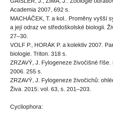
GAISLER, J., ZIMA, J.. Zoologie obratlo
Academia 2007, 692 s.
MACHÁČEK, T. a kol.. Proměny vyšší s
a její odraz ve středoškolské biologii. Ži
27–30.
VOLF P., HORÁK P. a kolektiv 2007. Paraz
biologie. Triton. 318 s.
ZRZAVÝ, J. Fylogeneze živočišné říše. 
2006. 255 s.
ZRZAVÝ, J. Fylogeneze živočichů: ohlé
Živa. 2015: vol. 63, s. 201–203.
Cycliophora: