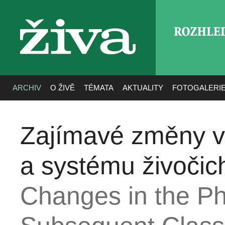
ROZHLE
živa
ARCHIV
O ŽIVĚ
TÉMATA
AKTUALITY
FOTOGALERI
Zajímavé změny v
a systému živočic
Changes in the Ph