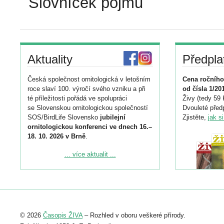
Slovníček pojmů
Aktuality
Předpla
Česká společnost ornitologická v letošním
Cena ročního
roce slaví 100. výročí svého vzniku a při
od čísla 1/20
té příležitosti pořádá ve spolupráci
Živy (tedy 59 
se Slovenskou ornitologickou společností
Dvouleté předp
SOS/BirdLife Slovensko
jubilejní
Zjistěte,
jak s
ornitologickou konferenci ve dnech 16.–
18. 10. 2026 v Brně
.
Podrobnější informace ke konferenci
... více aktualit ...
naleznete zde:
https://www.birdlife.cz/konference-2026/
Registrovat se můžete do 6. září.
Upozorňujeme, že termín pro odeslání
© 2026
Časopis ŽIVA
– Rozhled v oboru veškeré přírody.
abstraktu přihlášené přednášky nebo