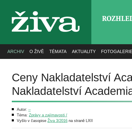
ROZHLE
živa
ARCHIV
O ŽIVĚ
TÉMATA
AKTUALITY
FOTOGALERI
Ceny Nakladatelství Ac
Nakladatelství Academi
Autor:
--
Téma:
Zprávy a zajímavosti /
Vyšlo v časopise
Živa 3/2016
na straně LXII