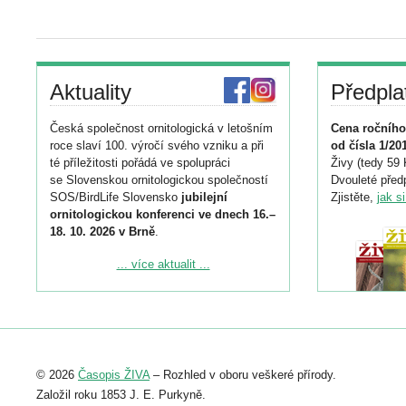
Aktuality
Předpla
Česká společnost ornitologická v letošním
Cena ročního
roce slaví 100. výročí svého vzniku a při
od čísla 1/20
té příležitosti pořádá ve spolupráci
Živy (tedy 59 
se Slovenskou ornitologickou společností
Dvouleté předp
SOS/BirdLife Slovensko
jubilejní
Zjistěte,
jak s
ornitologickou konferenci ve dnech 16.–
18. 10. 2026 v Brně
.
Podrobnější informace ke konferenci
... více aktualit ...
naleznete zde:
https://www.birdlife.cz/konference-2026/
Registrovat se můžete do 6. září.
Upozorňujeme, že termín pro odeslání
© 2026
Časopis ŽIVA
– Rozhled v oboru veškeré přírody.
abstraktu přihlášené přednášky nebo
posteru je už 30. června.
Založil roku 1853 J. E. Purkyně.