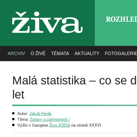
ROZHLE
živa
ARCHIV
O ŽIVĚ
TÉMATA
AKTUALITY
FOTOGALERI
Malá statistika – co se 
let
Autor:
Jakub Horák
Téma:
Zprávy a zajímavosti /
Vyšlo v časopise
Živa 2/2016
na straně XXXVI