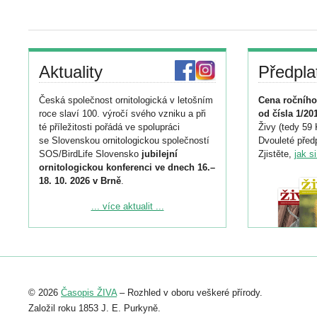
Aktuality
Předpla
Česká společnost ornitologická v letošním
Cena ročního
roce slaví 100. výročí svého vzniku a při
od čísla 1/20
té příležitosti pořádá ve spolupráci
Živy (tedy 59 
se Slovenskou ornitologickou společností
Dvouleté předp
SOS/BirdLife Slovensko
jubilejní
Zjistěte,
jak s
ornitologickou konferenci ve dnech 16.–
18. 10. 2026 v Brně
.
Podrobnější informace ke konferenci
... více aktualit ...
naleznete zde:
https://www.birdlife.cz/konference-2026/
Registrovat se můžete do 6. září.
Upozorňujeme, že termín pro odeslání
© 2026
Časopis ŽIVA
– Rozhled v oboru veškeré přírody.
abstraktu přihlášené přednášky nebo
posteru je už 30. června.
Založil roku 1853 J. E. Purkyně.