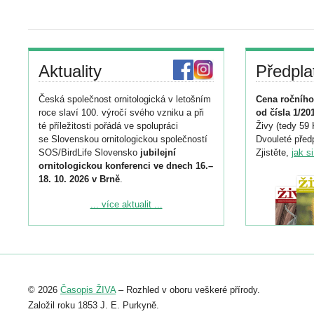
Aktuality
Předpla
Česká společnost ornitologická v letošním
Cena ročního
roce slaví 100. výročí svého vzniku a při
od čísla 1/20
té příležitosti pořádá ve spolupráci
Živy (tedy 59 
se Slovenskou ornitologickou společností
Dvouleté předp
SOS/BirdLife Slovensko
jubilejní
Zjistěte,
jak s
ornitologickou konferenci ve dnech 16.–
18. 10. 2026 v Brně
.
Podrobnější informace ke konferenci
... více aktualit ...
naleznete zde:
https://www.birdlife.cz/konference-2026/
Registrovat se můžete do 6. září.
Upozorňujeme, že termín pro odeslání
© 2026
Časopis ŽIVA
– Rozhled v oboru veškeré přírody.
abstraktu přihlášené přednášky nebo
posteru je už 30. června.
Založil roku 1853 J. E. Purkyně.