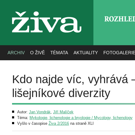
ROZHLE
živa
ARCHIV
O ŽIVĚ
TÉMATA
AKTUALITY
FOTOGALERI
Kdo najde víc, vyhrává
lišejníkové diverzity
Autor:
Jan Vondrák
,
Jiří Malíček
Téma:
Mykologie, lichenologie a bryologie / Mycology, lichenology
Vyšlo v časopise
Živa 2/2016
na straně XLI