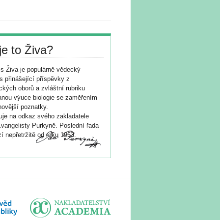
je to Živa?
s Živa je populárně vědecký
s přinášející příspěvky z
ických oborů a zvláštní rubriku
nou výuce biologie se zaměřením
novější poznatky.
je na odkaz svého zakladatele
vangelisty Purkyně. Poslední řada
í nepřetržitě od roku 1953.