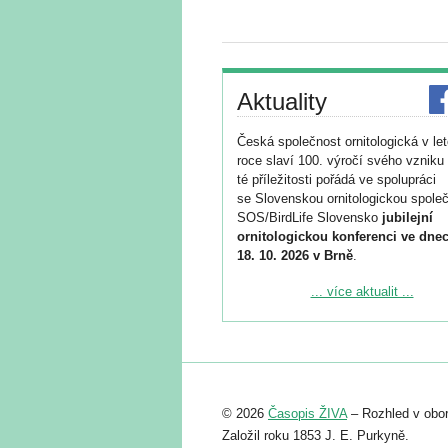
Aktuality
Česká společnost ornitologická v le
roce slaví 100. výročí svého vzniku 
té příležitosti pořádá ve spolupráci
se Slovenskou ornitologickou společ
SOS/BirdLife Slovensko
jubilejní
ornitologickou konferenci ve dnec
18. 10. 2026 v Brně
.
Podrobnější informace ke konferenc
... více aktualit ...
naleznete zde:
https://www.birdlife.cz/konference-2
Registrovat se můžete do 6. září.
Upozorňujeme, že termín pro odeslá
© 2026
Časopis ŽIVA
– Rozhled v obor
abstraktu přihlášené přednášky neb
posteru je už 30. června.
Založil roku 1853 J. E. Purkyně.