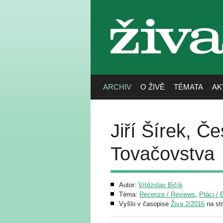
živa
ARCHIV
O ŽIVĚ
TÉMATA
AK
Jiří Šírek, Č
Tovačovstva
Autor:
Vítězslav Bičík
Téma:
Recenze / Reviews
,
Ptáci / 
Vyšlo v časopise
Živa 2/2016
na st