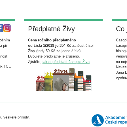
Předplatné Živy
Co 
tošním
Cena ročního předplatného
Časopi
a při
od čísla 1/2019 je 354 Kč
za šest čísel
časopi
Živy (tedy 59 Kč za jedno číslo).
biolog
ností
Dvouleté předplatné je zrušeno.
věnova
Zjistěte,
jak si předplatit časopis Živa
.
na nej
h 16.–
Navazu
Jana E
vycház
i
026/
ní
u veškeré přírody.
o