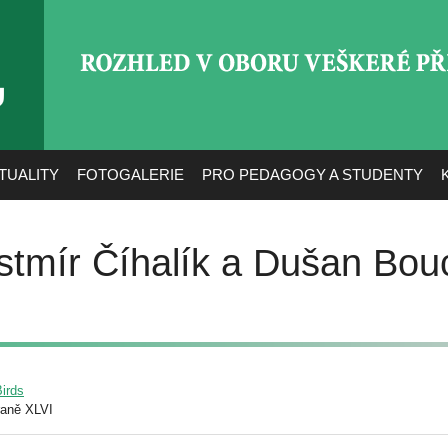
ROZHLED V OBORU VEŠ
TUALITY
FOTOGALERIE
PRO PEDAGOGY A STUDENTY
estmír Číhalík a Dušan Bou
Birds
raně XLVI