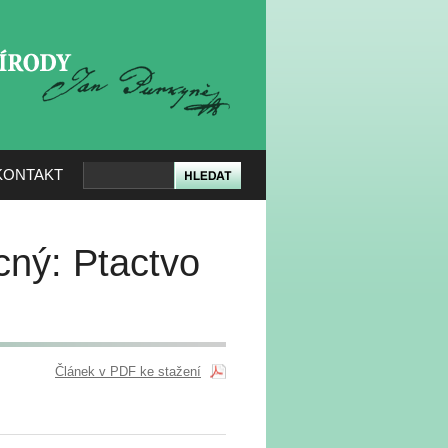
KERÉ PŘÍRODY
KONTAKT
cný: Ptactvo
Článek v PDF ke stažení