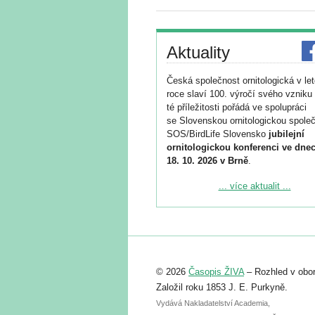
Aktuality
Česká společnost ornitologická v le
roce slaví 100. výročí svého vzniku 
té příležitosti pořádá ve spolupráci
se Slovenskou ornitologickou společ
SOS/BirdLife Slovensko
jubilejní
ornitologickou konferenci ve dnec
18. 10. 2026 v Brně
.
Podrobnější informace ke konferenc
... více aktualit ...
naleznete zde:
https://www.birdlife.cz/konference-2
Registrovat se můžete do 6. září.
Upozorňujeme, že termín pro odeslá
© 2026
Časopis ŽIVA
– Rozhled v obor
abstraktu přihlášené přednášky neb
posteru je už 30. června.
Založil roku 1853 J. E. Purkyně.
Vydává Nakladatelství Academia,