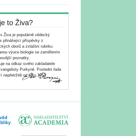
je to Živa?
s Živa je populárně vědecký
s přinášející příspěvky z
ických oborů a zvláštní rubriku
nou výuce biologie se zaměřením
novější poznatky.
je na odkaz svého zakladatele
vangelisty Purkyně. Poslední řada
í nepřetržitě od roku 1953.