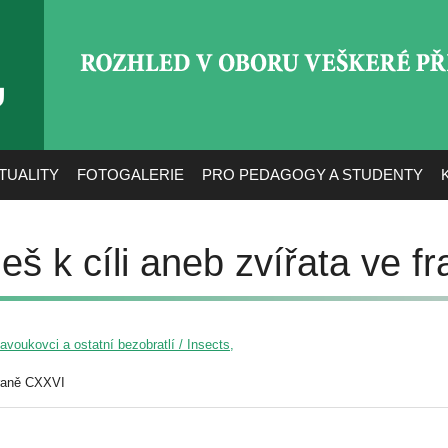
ROZHLED V OBORU VEŠ
TUALITY
FOTOGALERIE
PRO PEDAGOGY A STUDENTY
deš k cíli aneb zvířata ve fr
voukovci a ostatní bezobratlí / Insects,
raně CXXVI