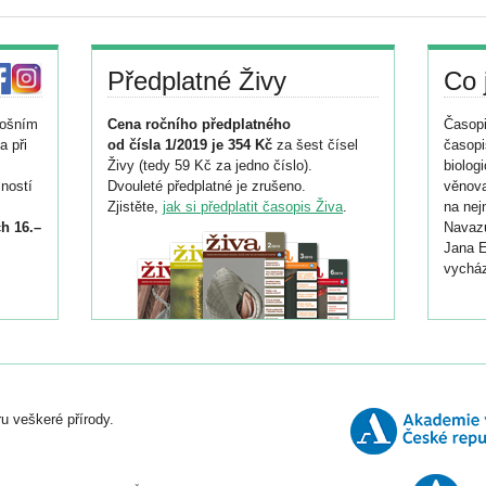
Předplatné Živy
Co 
tošním
Cena ročního předplatného
Časopi
a při
od čísla 1/2019 je 354 Kč
za šest čísel
časopi
Živy (tedy 59 Kč za jedno číslo).
biolog
ností
Dvouleté předplatné je zrušeno.
věnova
Zjistěte,
jak si předplatit časopis Živa
.
na nej
h 16.–
Navazu
Jana E
vycház
i
026/
ní
u veškeré přírody.
o