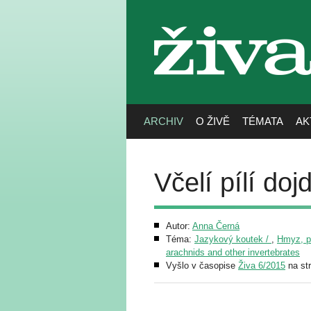
živa
ARCHIV
O ŽIVĚ
TÉMATA
AK
Včelí pílí doj
Autor:
Anna Černá
Téma:
Jazykový koutek /
,
Hmyz, pa
arachnids and other invertebrates
Vyšlo v časopise
Živa 6/2015
na st