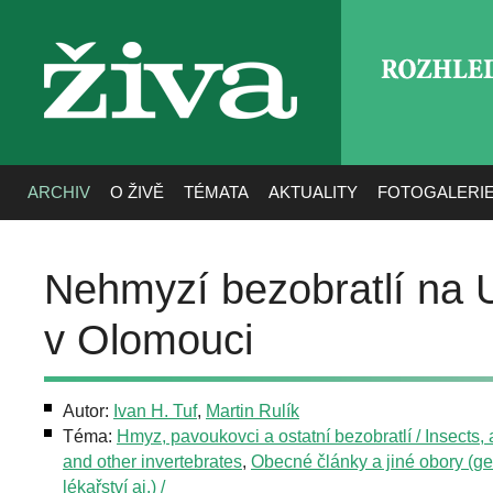
ROZHLE
živa
ARCHIV
O ŽIVĚ
TÉMATA
AKTUALITY
FOTOGALERI
Nehmyzí bezobratlí na 
v Olomouci
Autor:
Ivan H. Tuf
,
Martin Rulík
Téma:
Hmyz, pavoukovci a ostatní bezobratlí / Insects,
and other invertebrates
,
Obecné články a jiné obory (g
lékařství aj.) /