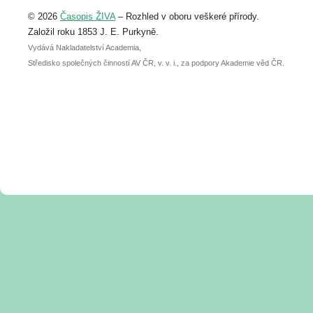
Upozorňujeme, že termín pro odeslání
© 2026
Časopis ŽIVA
– Rozhled v oboru veškeré přírody.
abstraktu přihlášené přednášky nebo
posteru je už 30. června.
Založil roku 1853 J. E. Purkyně.
Vydává Nakladatelství Academia,
Středisko společných činností AV ČR, v. v. i., za podpory Akademie věd ČR.