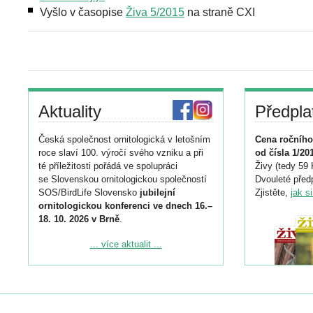
Vyšlo v časopise
Živa 5/2015
na straně CXI
Aktuality
Předpla
Česká společnost ornitologická v letošním
Cena ročního
roce slaví 100. výročí svého vzniku a při
od čísla 1/20
té příležitosti pořádá ve spolupráci
Živy (tedy 59 
se Slovenskou ornitologickou společností
Dvouleté předp
SOS/BirdLife Slovensko
jubilejní
Zjistěte,
jak s
ornitologickou konferenci ve dnech 16.–
18. 10. 2026 v Brně
.
Podrobnější informace ke konferenci
... více aktualit ...
naleznete zde:
https://www.birdlife.cz/konference-2026/
Registrovat se můžete do 6. září.