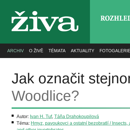
ROZHLE
živa
ARCHIV
O ŽIVĚ
TÉMATA
AKTUALITY
FOTOGALERI
Jak označit stejn
Woodlice?
Autor:
Ivan H. Tuf
,
Táňa Drahokoupilová
Téma:
Hmyz, pavoukovci a ostatní bezobratlí / Insects,
and other invertebrates