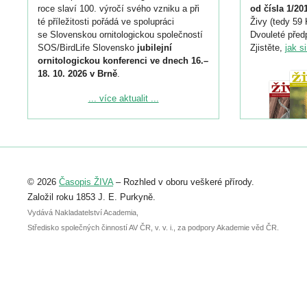
roce slaví 100. výročí svého vzniku a při
od čísla 1/20
té příležitosti pořádá ve spolupráci
Živy (tedy 59 
se Slovenskou ornitologickou společností
Dvouleté předp
SOS/BirdLife Slovensko
jubilejní
Zjistěte,
jak s
ornitologickou konferenci ve dnech 16.–
18. 10. 2026 v Brně
.
Podrobnější informace ke konferenci
... více aktualit ...
naleznete zde:
https://www.birdlife.cz/konference-2026/
Registrovat se můžete do 6. září.
Upozorňujeme, že termín pro odeslání
© 2026
Časopis ŽIVA
– Rozhled v oboru veškeré přírody.
abstraktu přihlášené přednášky nebo
posteru je už 30. června.
Založil roku 1853 J. E. Purkyně.
Vydává Nakladatelství Academia,
Středisko společných činností AV ČR, v. v. i., za podpory Akademie věd ČR.