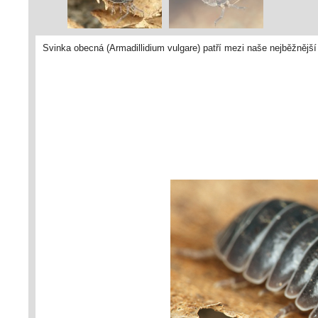
Svinka obecná (Armadillidium vulgare) patří mezi naše nejběžnější