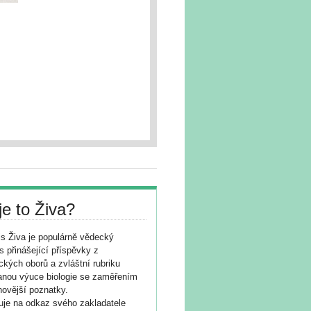
je to Živa?
s Živa je populárně vědecký
s přinášející příspěvky z
ických oborů a zvláštní rubriku
nou výuce biologie se zaměřením
novější poznatky.
je na odkaz svého zakladatele