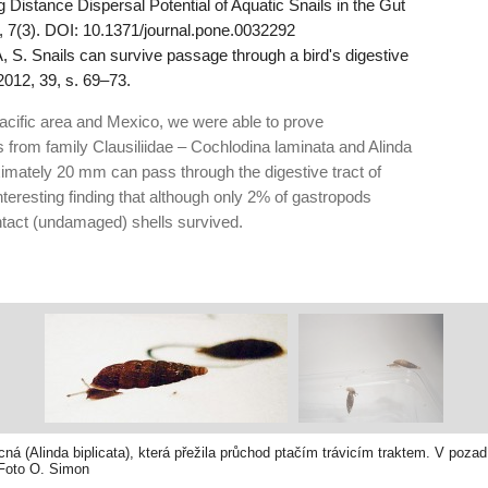
 Distance Dispersal Potential of Aquatic Snails in the Gut
, 7(3). DOI: 10.1371/journal.pone.0032292
. Snails can survive passage through a bird's digestive
2012, 39, s. 69–73.
Pacific area and Mexico, we were able to prove
ls from family Clausiliidae – Cochlodina laminata and Alinda
oximately 20 mm can pass through the digestive tract of
teresting finding that although only 2% of gastropods
intact (undamaged) shells survived.
á (Alinda biplicata), která přežila průchod ptačím trávicím traktem. V pozadí
 Foto O. Simon