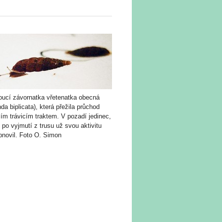
oucí závornatka vřetenatka obecná
nda biplicata), která přežila průchod
ím trávicím traktem. V pozadí jedinec,
 po vyjmutí z trusu už svou aktivitu
bnovil. Foto O. Simon