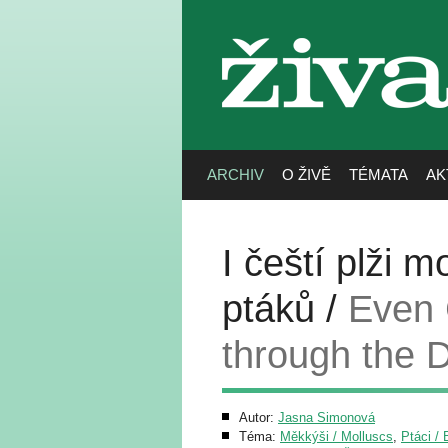
živa
ARCHIV
O ŽIVĚ
TÉMATA
AK
I čeští plži 
ptáků /
Even 
through the D
Autor:
Jasna Simonová
Téma:
Měkkýši / Molluscs
,
Ptáci / 