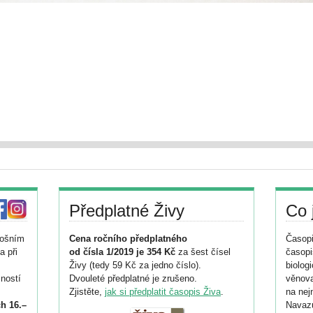
Předplatné Živy
Co 
tošním
Cena ročního předplatného
Časopi
a při
od čísla 1/2019 je 354 Kč
za šest čísel
časopi
Živy (tedy 59 Kč za jedno číslo).
biolog
ností
Dvouleté předplatné je zrušeno.
věnova
Zjistěte,
jak si předplatit časopis Živa
.
na nej
h 16.–
Navazu