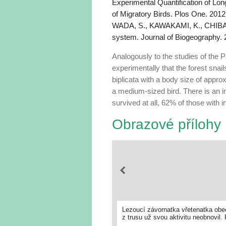
Experimental Quantification of Long
of Migratory Birds. Plos One. 2012
WADA, S., KAWAKAMI, K., CHIBA, S
system. Journal of Biogeography. 
Analogously to the studies of the 
experimentally that the forest snai
biplicata with a body size of appr
a medium-sized bird. There is an in
survived at all, 62% of those with 
Obrazové přílohy
Lezoucí závornatka vřetenatka obecn
z trusu už svou aktivitu neobnovil.