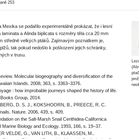
raně 253
 Mexika se podařilo experimentálně prokázat, že i lesní
na laminata a Alinda biplicata s rozměry těla cca 20 mm
em středně velkých ptáků. Zajímavým poznatkem je,
plžů, tak pokud nedošlo k poškození jejich schránky,
ných v trusu.
Lez
(Ali
ptač
iew. Molecular biogeography and diversification of the
jenž
awaiian Islands. 2008, 363, s. 3363–3376.
neo
e : how improbable journeys shaped the history of life.
 Books Group, 2014.
RG, D. S. J., KOKSHOORN, B., PREECE, R. C.
nails. Nature. 2006, 439, s. 409.
tion on the Salt-Marsh Snail Cerithidea-Californica
 Marine Biology and Ecology. 1993, 166, s. 19–37.
R VELDE, G., VAN LITH, B., KLAASSEN, M..