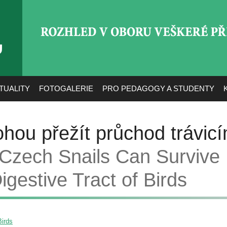
ROZHLED V OBORU VEŠ
TUALITY
FOTOGALERIE
PRO PEDAGOGY A STUDENTY
mohou přežít průchod trávic
Czech Snails Can Survive
igestive Tract of Birds
Birds