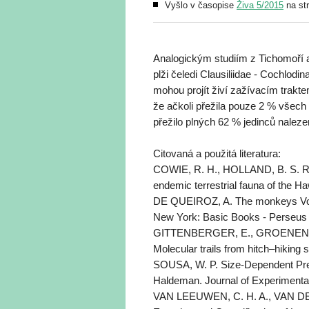
Vyšlo v časopise
Živa 5/2015
na st
Analogickým studiím z Tichomoří a
plži čeledi Clausiliidae - Cochlodi
mohou projít živí zažívacím trakt
že ačkoli přežila pouze 2 % všech 
přežilo plných 62 % jedinců naleze
Citovaná a použitá literatura:
COWIE, R. H., HOLLAND, B. S. Rev
endemic terrestrial fauna of the H
DE QUEIROZ, A. The monkeys Voyag
New York: Basic Books - Perseus
GITTENBERGER, E., GROENENBE
Molecular trails from hitch–hiking s
SOUSA, W. P. Size-Dependent Preda
Haldeman. Journal of Experimental
VAN LEEUWEN, C. H. A., VAN DE