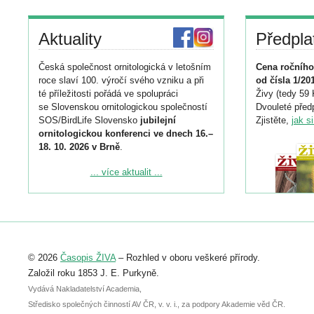
Aktuality
Předpla
Česká společnost ornitologická v letošním
Cena ročního
roce slaví 100. výročí svého vzniku a při
od čísla 1/20
té příležitosti pořádá ve spolupráci
Živy (tedy 59 
se Slovenskou ornitologickou společností
Dvouleté předp
SOS/BirdLife Slovensko
jubilejní
Zjistěte,
jak s
ornitologickou konferenci ve dnech 16.–
18. 10. 2026 v Brně
.
Podrobnější informace ke konferenci
... více aktualit ...
naleznete zde:
https://www.birdlife.cz/konference-2026/
Registrovat se můžete do 6. září.
Upozorňujeme, že termín pro odeslání
© 2026
Časopis ŽIVA
– Rozhled v oboru veškeré přírody.
abstraktu přihlášené přednášky nebo
posteru je už 30. června.
Založil roku 1853 J. E. Purkyně.
Vydává Nakladatelství Academia,
Středisko společných činností AV ČR, v. v. i., za podpory Akademie věd ČR.