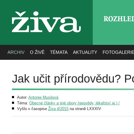
ROZHLE
živa
ARCHIV
O ŽIVĚ
TÉMATA
AKTUALITY
FOTOGALERI
Jak učit přírodovědu? P
Autor:
Antonie Musilová
Téma:
Obecné články a jiné obory (geovědy, lékařství aj.) /
Vyšlo v časopise
Živa 4/2015
na straně LXXXIV