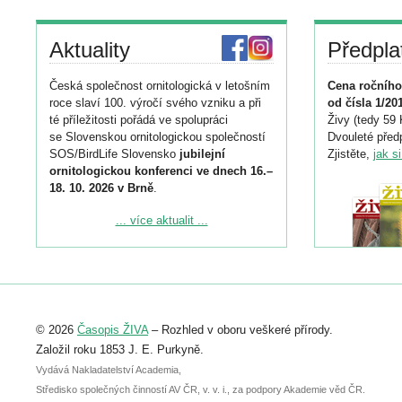
Aktuality
Předpla
Česká společnost ornitologická v letošním
Cena ročního
roce slaví 100. výročí svého vzniku a při
od čísla 1/20
té příležitosti pořádá ve spolupráci
Živy (tedy 59 
se Slovenskou ornitologickou společností
Dvouleté předp
SOS/BirdLife Slovensko
jubilejní
Zjistěte,
jak s
ornitologickou konferenci ve dnech 16.–
18. 10. 2026 v Brně
.
Podrobnější informace ke konferenci
... více aktualit ...
naleznete zde:
https://www.birdlife.cz/konference-2026/
Registrovat se můžete do 6. září.
Upozorňujeme, že termín pro odeslání
© 2026
Časopis ŽIVA
– Rozhled v oboru veškeré přírody.
abstraktu přihlášené přednášky nebo
posteru je už 30. června.
Založil roku 1853 J. E. Purkyně.
Vydává Nakladatelství Academia,
Středisko společných činností AV ČR, v. v. i., za podpory Akademie věd ČR.