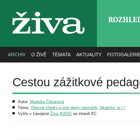
ROZHLE
živa
ARCHIV
O ŽIVĚ
TÉMATA
AKTUALITY
FOTOGALERI
Cestou zážitkové pedag
Autor:
Markéta Čekanová
Téma:
Obecné články a jiné obory (geovědy, lékařství aj.) /
Vyšlo v časopise
Živa 4/2015
na straně XC