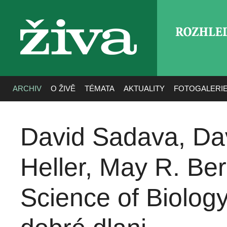
ROZHLE
živa
ARCHIV
O ŽIVĚ
TÉMATA
AKTUALITY
FOTOGALERI
David Sadava, Davi
Heller, May R. Be
Science of Biology