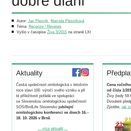
dobré dlani
Autor:
Jan Plesník
,
Marcela Plesníková
Téma:
Recenze / Reviews
Vyšlo v časopise
Živa 3/2015
na straně LXI
Aktuality
Předpla
Česká společnost ornitologická v letošním
Cena ročního
roce slaví 100. výročí svého vzniku a při
od čísla 1/20
té příležitosti pořádá ve spolupráci
Živy (tedy 59 
se Slovenskou ornitologickou společností
Dvouleté předp
SOS/BirdLife Slovensko
jubilejní
Zjistěte,
jak s
ornitologickou konferenci ve dnech 16.–
18. 10. 2026 v Brně
.
Podrobnější informace ke konferenci
... více aktualit ...