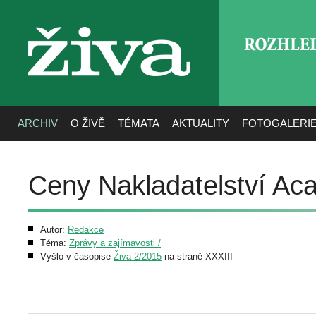
ROZHLE
živa
ARCHIV
O ŽIVĚ
TÉMATA
AKTUALITY
FOTOGALERI
Ceny Nakladatelství Ac
Autor:
Redakce
Téma:
Zprávy a zajímavosti /
Vyšlo v časopise
Živa 2/2015
na straně XXXIII