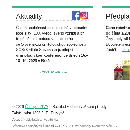
Aktuality
Předpla
Česká společnost ornitologická v letošním
Cena ročního
roce slaví 100. výročí svého vzniku a při
od čísla 1/20
té příležitosti pořádá ve spolupráci
Živy (tedy 59 
se Slovenskou ornitologickou společností
Dvouleté předp
SOS/BirdLife Slovensko
jubilejní
Zjistěte,
jak s
ornitologickou konferenci ve dnech 16.–
18. 10. 2026 v Brně
.
Podrobnější informace ke konferenci
... více aktualit ...
naleznete zde:
https://www.birdlife.cz/konference-2026/
Registrovat se můžete do 6. září.
Upozorňujeme, že termín pro odeslání
© 2026
Časopis ŽIVA
– Rozhled v oboru veškeré přírody.
abstraktu přihlášené přednášky nebo
posteru je už 30. června.
Založil roku 1853 J. E. Purkyně.
Vydává Nakladatelství Academia,
Středisko společných činností AV ČR, v. v. i., za podpory Akademie věd ČR.