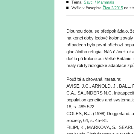
Téma:
Savci / Mammals
Vyšlo v časopise
Živa 2/2015
na st
Dlouhou dobu se předpokládalo, že
na konci doby ledové kolonizovaly
případech byla první příchozí popu
glaciálního refugia. Náš článek u
došlo při kolonizaci Velké Británi
hrály roli fyziologické adaptace 
Použitá a citovaná literatura:
AVISE, J.C., ARNOLD, J., BALL,
C.A., SAUNDERS N.C. Intraspecifi
population genetics and systemati
18, s. 489-522.
COLES, B.J. (1998) Doggerland: a 
Society, 64, s. 45–81.
FILIPI, K., MARKOVÁ, S., SEARLE,