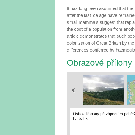
It has long been assumed that the po
after the last ice age have remaine
small mammals suggest that replac
the cost of a popula­tion from ano
article demonstrates that such pop
colonization of Great Britain by th
differences conferred by haemoglob
Obrazové přílohy
Ostrov Raasay při západním pobřeží
P. Kotlík