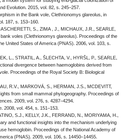
 a model system for studying end-glacial colonization of
d Evolution. 2015, vol. 82, s. 245–257.
hism in the Bank vole, Clethrionomys glareolus, in
ol. 187, s. 153–160.
MASCHERETTI, S., ZIMA , J., MICHAUX, J.R., SEARLE,
or bank voles (Clethrionomys glareolus). Proceedings of the
he United States of America (PNAS). 2006, vol. 103, s.
K, L., STRATIL, A., ŠLECHTA, V., HYRŠL, P., SEARLE,
nctional divergence between haemoglobins derived from
k vole. Proceedings of the Royal Society B: Biological
BAU, R.V., MARKOVÁ, S., HERMAN, J.S., MCDEVITT,
 insights from small mammal phylogeography. Proceedings of
iences. 2009, vol. 276, s. 4287–4294.
. 2008, vol. 454, s. 151–153.
TINO, S.J., KELLY, J.K., FERRAND, N., MORIYAMA, H.,
y and functional insights into the mechanism underlying
mouse hemoglobin. Proceedings of the National Academy of
America (PNAS). 2009, vol. 106, s. 14450–14455.