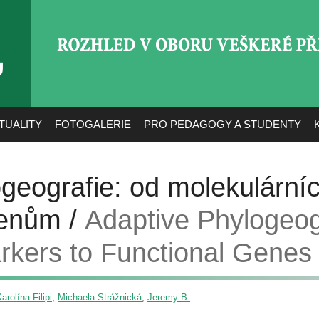
ROZHLED V OBORU VEŠ
TUALITY
FOTOGALERIE
PRO PEDAGOGY A STUDENTY
ogeografie: od molekulárn
genům /
Adaptive Phylogeog
rkers to Functional Genes
arolína Filipi
,
Michaela Strážnická
,
Jeremy B.