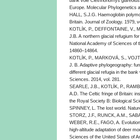
bank vole Clethrionomys glareolus,
Europe. Molecular Phylogenetics an
HALL, S.J.G. Haemoglobin polymorp
Britain. Journal of Zoology. 1979, v
KOTLÍK, P., DEFFONTAINE, V., 
J.B. A northern glacial refugium f
National Academy of Sciences of t
14860–14864.
KOTLÍK, P., MARKOVÁ, S., VOJTE
J. B. Adaptive phylogeography: fu
different glacial refugia in the ban
Sciences. 2014, vol. 281.
SEARLE, J.B., KOTLÍK, P., RAM
A.D. The Celtic fringe of Britain:
the Royal Society B: Biological Sc
SPINNEY, L. The lost world. Nature
STORZ, J.F., RUNCK, A.M., SABA
WEBER, R.E., FAGO, A. Evolutionar
high-altitude adaptation of deer 
Sciences of the United States of 