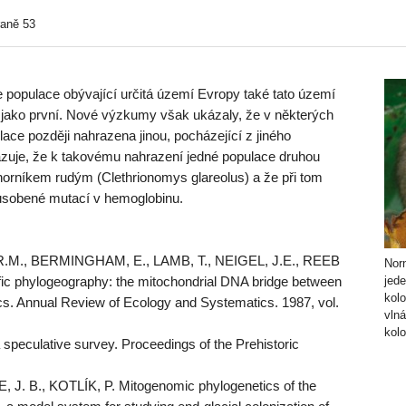
raně 53
 populace obývající určitá území Evropy také tato území
 jako první. Nové výzkumy však ukázaly, že v některých
lace později nahrazena jinou, pocházející z jiného
kazuje, že k takovému nahrazení jedné populace druhou
e norníkem rudým (Clethrionomys glareolus) a že při tom
způsobené mutací v hemoglobinu.
 R.M., BERMINGHAM, E., LAMB, T., NEIGEL, J.E., REEB
Norn
c phylogeography: the mitochondrial DNA bridge between
jede
kolo
cs. Annual Review of Ecology and Systematics. 1987, vol.
vlná
kolo
speculative survey. Proceedings of the Prehistoric
 J. B., KOTLÍK, P. Mitogenomic phylogenetics of the