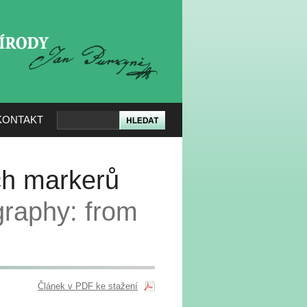
KERÉ PŘÍRODY
KONTAKT
ích markerů
raphy: from
Článek v PDF ke stažení