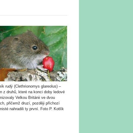
ík rudý (Clethrionomys glareolus) –
n z druhů, které na konci doby ledové
nizovaly Velkou Británii ve dvou
ch, přičemž druzí, později příchozí
nisté nahradili ty první. Foto P. Kotlík