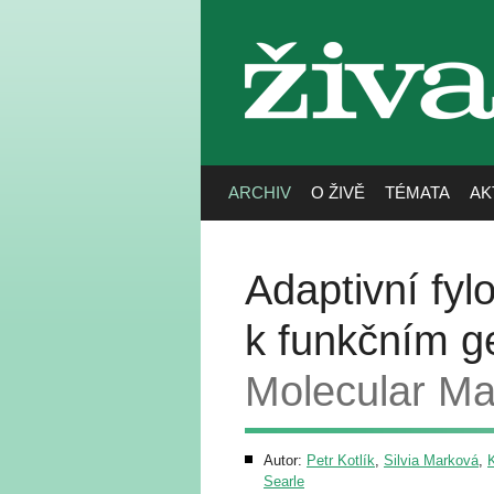
živa
ARCHIV
O ŽIVĚ
TÉMATA
AK
Adaptivní fyl
k funkčním 
Molecular Ma
Autor:
Petr Kotlík
,
Silvia Marková
,
K
Searle