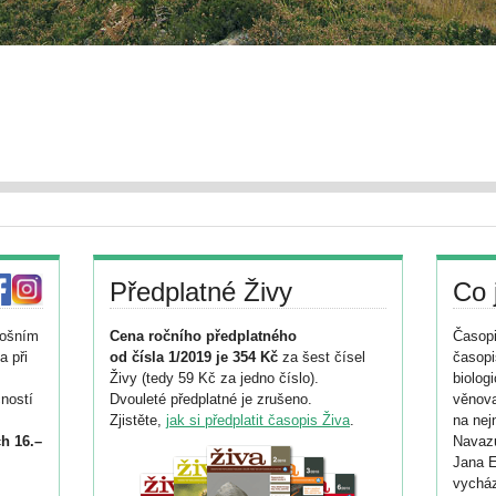
Předplatné Živy
Co 
tošním
Cena ročního předplatného
Časopi
a při
od čísla 1/2019 je 354 Kč
za šest čísel
časopi
Živy (tedy 59 Kč za jedno číslo).
biolog
ností
Dvouleté předplatné je zrušeno.
věnova
Zjistěte,
jak si předplatit časopis Živa
.
na nej
h 16.–
Navazu
Jana E
vycház