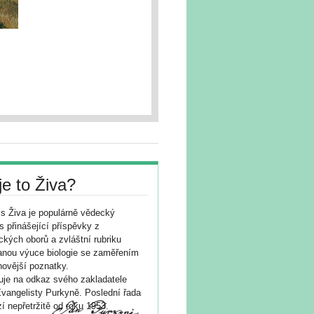
je to Živa?
s Živa je populárně vědecký
s přinášející příspěvky z
ických oborů a zvláštní rubriku
nou výuce biologie se zaměřením
novější poznatky.
je na odkaz svého zakladatele
vangelisty Purkyně. Poslední řada
í nepřetržitě od roku 1953.