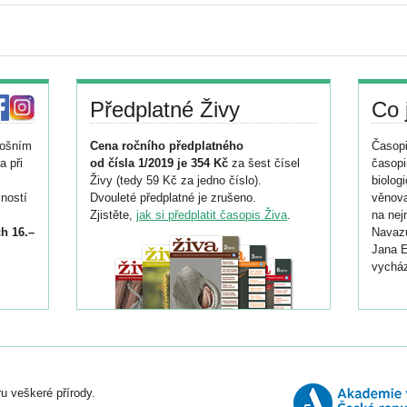
Předplatné Živy
Co 
tošním
Cena ročního předplatného
Časopi
a při
od čísla 1/2019 je 354 Kč
za šest čísel
časopi
Živy (tedy 59 Kč za jedno číslo).
biolog
ností
Dvouleté předplatné je zrušeno.
věnova
Zjistěte,
jak si předplatit časopis Živa
.
na nej
h 16.–
Navazu
Jana E
vycház
i
026/
ní
u veškeré přírody.
o