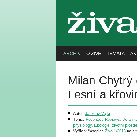
živa
ARCHIV
O ŽIVĚ
TÉMATA
AK
Milan Chytrý 
Lesní a křov
Autor:
Jaroslav Vojta
Téma:
Recenze / Reviews
,
Botanika
physiology
,
Ekologie, životní prostř
Vyšlo v časopise
Živa 1/2015
na st