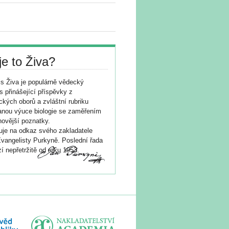
je to Živa?
s Živa je populárně vědecký
s přinášející příspěvky z
ických oborů a zvláštní rubriku
nou výuce biologie se zaměřením
novější poznatky.
je na odkaz svého zakladatele
vangelisty Purkyně. Poslední řada
í nepřetržitě od roku 1953.