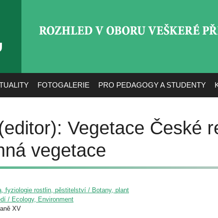
ROZHLED V OBORU VEŠ
TUALITY
FOTOGALERIE
PRO PEDAGOGY A STUDENTY
(editor): Vegetace České r
inná vegetace
, fyziologie rostlin, pěstitelství / Botany, plant
edí / Ecology, Environment
raně XV