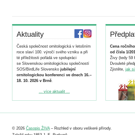
Aktuality
Předpla
Česká společnost ornitologická v letošním
Cena ročního
roce slaví 100. výročí svého vzniku a při
od čísla 1/20
té příležitosti pořádá ve spolupráci
Živy (tedy 59 
se Slovenskou ornitologickou společností
Dvouleté předp
SOS/BirdLife Slovensko
jubilejní
Zjistěte,
jak s
ornitologickou konferenci ve dnech 16.–
18. 10. 2026 v Brně
.
Podrobnější informace ke konferenci
... více aktualit ...
naleznete zde:
https://www.birdlife.cz/konference-2026/
Registrovat se můžete do 6. září.
Upozorňujeme, že termín pro odeslání
© 2026
Časopis ŽIVA
– Rozhled v oboru veškeré přírody.
abstraktu přihlášené přednášky nebo
posteru je už 30. června.
Založil roku 1853 J. E. Purkyně.