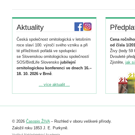
Aktuality
Předpla
Česká společnost ornitologická v letošním
Cena ročního
roce slaví 100. výročí svého vzniku a při
od čísla 1/20
té příležitosti pořádá ve spolupráci
Živy (tedy 59 
se Slovenskou ornitologickou společností
Dvouleté předp
SOS/BirdLife Slovensko
jubilejní
Zjistěte,
jak s
ornitologickou konferenci ve dnech 16.–
18. 10. 2026 v Brně
.
Podrobnější informace ke konferenci
... více aktualit ...
naleznete zde:
https://www.birdlife.cz/konference-2026/
Registrovat se můžete do 6. září.
Upozorňujeme, že termín pro odeslání
© 2026
Časopis ŽIVA
– Rozhled v oboru veškeré přírody.
abstraktu přihlášené přednášky nebo
posteru je už 30. června.
Založil roku 1853 J. E. Purkyně.
Vydává Nakladatelství Academia,