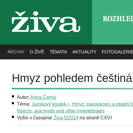
ROZHLE
živa
ARCHIV
O ŽIVĚ
TÉMATA
AKTUALITY
FOTOGALERI
Hmyz pohledem češtiná
Autor:
Anna Černá
Téma:
Jazykový koutek /
,
Hmyz, pavoukovci a ostatní b
Insects, arachnids and other invertebrates
Vyšlo v časopise
Živa 5/2014
na straně CXVI